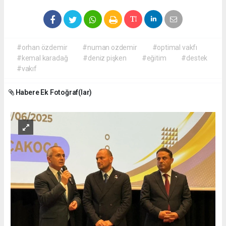
#orhan özdemir
#numan ozdemir
#optimal vakfı
#kemal karadağ
#deniz pişken
#eğitim
#destek
#vakıf
Habere Ek Fotoğraf(lar)