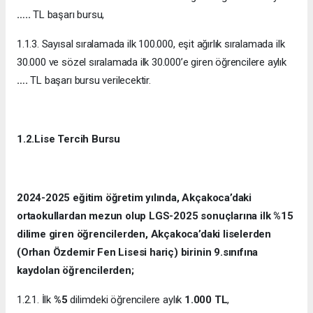
…..
TL başarı bursu,
1.1.3. Sayısal sıralamada ilk 100.000, eşit ağırlık sıralamada ilk
30.000 ve sözel sıralamada ilk 30.000’e giren öğrencilere aylık
….
TL başarı bursu verilecektir.
1.2.Lise Tercih Bursu
2024-2025 eğitim öğretim yılında, Akçakoca’daki
ortaokullardan mezun olup LGS-2025 sonuçlarına ilk %15
dilime giren öğrencilerden, Akçakoca’daki liselerden
(Orhan Özdemir Fen Lisesi hariç) birinin 9.sınıfına
kaydolan öğrencilerden;
1.2.1. İlk
%5
dilimdeki öğrencilere aylık
1.000
TL
,