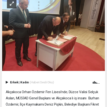
Erkek
|
Kadın
(Haberi Sesli Oku)
Akçakoca Orhan Özdemir Fen Lisesi’nde; Düzce Valisi Selçuk
Aslan, MÜSİAD Genel Başkanı ve Akçakoca lı iş insanı Burhan
Özdemir, İlçe Kaymakamı Deniz Pişkin, Belediye Başkanı Fikret