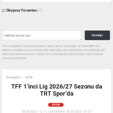
Okuyucu Yorumları
(0)
Gönder
Yorum yazarak Topluluk Kuralları’nı kabul etmiş bulunuyor ve haber380.com
sitesine yaptığınız yorumunuzla ilgili doğrudan veya dolaylı tüm sorumluluğu tek
başınıza üstleniyorsunuz. Yazılan tüm yorumlardan site yönetimi hiçbir şekilde
sorumlu tutulamaz.
Anasayfa
SPOR
TFF 1’inci Lig 2026/27 Sezonu da
TRT Spor’da
SPOR
06.08.2026 - 12:11, Güncelleme: 06.08.2026 - 21:37