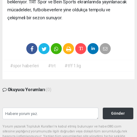
bekleniyor. TRT Spor ve Bein Sports ekranlarında yayınlanacak
mücadeleler, futbolseverlere yine oldukça tempolu ve
çekişmeli bir sezon sunuyor.
#spor haberleri
#trt
#tff 1.lig
Okuyucu Yorumları
(0)
Gönder
Yorum yazarak Topluluk Kuralları’nı kabul etmiş bulunuyor ve haber380.com
sitesine yaptığınız yorumunuzla ilgili doğrudan veya dolaylı tüm sorumluluğu tek
başınıza üstleniyorsunuz. Yazılan tüm yorumlardan site yönetimi hiçbir şekilde