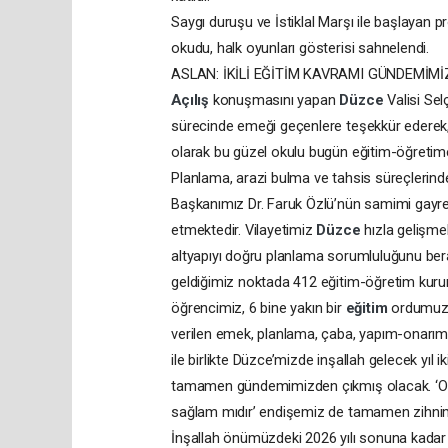
Saygı duruşu ve İstiklal Marşı ile başlayan p
okudu, halk oyunları gösterisi sahnelendi.
ASLAN: İKİLİ EĞİTİM KAVRAMI GÜNDEMİM
Açılış
konuşmasını yapan
Düzce
Valisi Se
sürecinde emeği geçenlere teşekkür ederek
olarak bu güzel okulu bugün eğitim-öğretim
Planlama, arazi bulma ve tahsis süreçlerinde
Başkanımız Dr. Faruk Özlü’nün samimi gayret
etmektedir. Vilayetimiz
Düzce
hızla gelişme
altyapıyı doğru planlama sorumluluğunu ber
geldiğimiz noktada 412 eğitim-öğretim kur
öğrencimiz, 6 bine yakın bir
eğitim
ordumuz
verilen emek, planlama, çaba, yapım-onarım 
ile birlikte Düzce’mizde inşallah gelecek yıl iki
tamamen gündemimizden çıkmış olacak. ‘Oku
sağlam mıdır’ endişemiz de tamamen zihnim
İnşallah önümüzdeki 2026 yılı sonuna kada