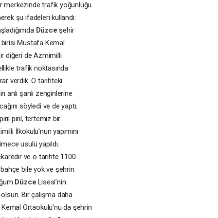
ir merkezinde trafik yoğunluğu
rek şu ifadeleri kullandı:
başladığımda
Düzce
şehir
n birisi Mustafa Kemal
r diğeri de Azmimilli
likle trafik noktasında
ar verdik. O tarihteki
 anlı şanlı zenginlerine
ağını söyledi ve de yaptı.
l pırıl, tertemiz bir
imilli İlkokulu’nun yapımını
imece usulü yapıldı.
aredir ve o tarihte 1100
 bahçe bile yok ve şehrin
duğum
Düzce
Lisesi’nin
 olsun. Bir çalışma daha
 Kemal Ortaokulu’nu da şehrin