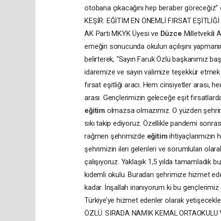
otobana çıkacağını hep beraber göreceğiz” 
KEŞİR: EĞİTİM EN ÖNEMLİ FIRSAT EŞİTLİĞİ
AK Parti MKYK Üyesi ve
Düzce
Milletvekili 
emeğin sonucunda okulun açılışını yapmanın
belirterek, “Sayın Faruk Özlü başkanımız ba
idaremize ve sayın valimize teşekkür etmek
fırsat eşitliği aracı. Hem cinsiyetler arası,
arası. Gençlerimizin geleceğe eşit fırsatlard
eğitim
olmazsa olmazımız. O yüzden şehr
sıkı takip ediyoruz. Özellikle pandemi sonras
rağmen şehrimizde
eğitim
ihtiyaçlarımızın
şehrimizin ileri gelenleri ve sorumluları olar
çalışıyoruz. Yaklaşık 1,5 yılda tamamladık bu
kıdemli okulu. Buradan şehrimize hizmet ede
kadar. İnşallah inanıyorum ki bu gençlerim
Türkiye’ye hizmet edenler olarak yetişecekle
ÖZLÜ: SIRADA NAMIK KEMAL ORTAOKULU