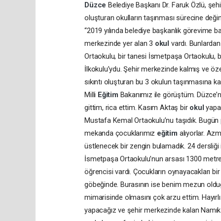
Düzce
Belediye Başkanı Dr. Faruk Özlü, şeh
oluşturan okulların taşınması sürecine değine
“2019 yılında belediye başkanlık görevime 
merkezinde yer alan 3
okul
vardı. Bunlarda
Ortaokulu, bir tanesi İsmetpaşa Ortaokulu, bi
İlkokulu’ydu. Şehir merkezinde kalmış ve özel
sıkıntı oluşturan bu 3 okulun taşınmasına kar
Milli
Eğitim
Bakanımız ile görüştüm. Düzce’nin
gittim, rica ettim. Kasım Aktaş bir
okul
yapac
Mustafa Kemal Ortaokulu’nu taşıdık. Bugün pırı
mekanda çocuklarımız
eğitim
alıyorlar. Azm
üstlenecek bir zengin bulamadık. 24 dersliği 
İsmetpaşa Ortaokulu’nun arsası 1300 metrek
öğrencisi vardı. Çocukların oynayacakları bir
göbeğinde. Burasının ise benim mezun ol
mimarisinde olmasını çok arzu ettim. Hayırlı
yapacağız ve şehir merkezinde kalan Namık