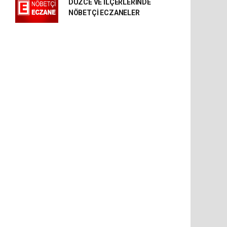
DÜZCE VE İLÇERLERİNDE
NÖBETÇİ ECZANELER