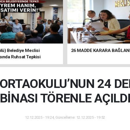
lü) Belediye Meclisi
26 MADDE KARARA BAĞLAN
sında Ruhsat Tepkisi
ORTAOKULU’NUN 24 DER
BİNASI TÖRENLE AÇILD
12.12.2025 - 19:24, Güncelleme: 12.12.2025 - 19:52