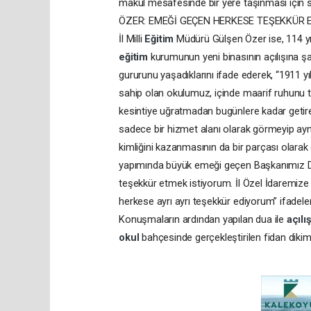
makul mesafesinde bir yere taşınması için s
ÖZER: EMEĞİ GEÇEN HERKESE TEŞEKKÜR 
İl Milli
Eğitim
Müdürü Gülşen Özer ise, 114 yıll
eğitim
kurumunun yeni binasının açılışına şa
gururunu yaşadıklarını ifade ederek, “1911 yı
sahip olan okulumuz, içinde maarif ruhunu 
kesintiye uğratmadan bugünlere kadar getiren
sadece bir hizmet alanı olarak görmeyip ay
kimliğini kazanmasının da bir parçası olara
yapımında büyük emeği geçen Başkanımız Dr
teşekkür etmek istiyorum. İl Özel İdaremiz
herkese ayrı ayrı teşekkür ediyorum” ifadeleri
Konuşmaların ardından yapılan dua ile
açılı
okul
bahçesinde gerçekleştirilen fidan dikim