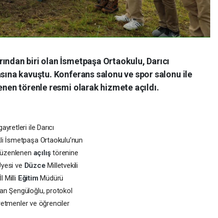
ından biri olan İsmetpaşa Ortaokulu, Darıcı
asına kavuştu. Konferans salonu ve spor salonu ile
lenen törenle resmi olarak hizmete açıldı.
yretleri ile Darıcı
li İsmetpaşa Ortaokulu’nun
düzenlenen
açılış
törenine
Üyesi ve
Düzce
Milletvekili
l Milli
Eğitim
Müdürü
san Şengüloğlu, protokol
ğretmenler ve öğrenciler