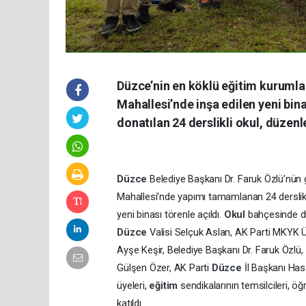
Düzce’nin en köklü eğitim kurumlar
Mahallesi’nde inşa edilen yeni bin
donatılan 24 derslikli okul, düzen
Düzce
Belediye Başkanı Dr. Faruk Özlü’nün ga
Mahallesi’nde yapımı tamamlanan 24 derslik
yeni binası törenle açıldı.
Okul
bahçesinde 
Düzce
Valisi Selçuk Aslan, AK Parti MKYK 
Ayşe Keşir, Belediye Başkanı Dr. Faruk Özlü, İ
Gülşen Özer, AK Parti
Düzce
İl Başkanı Ha
üyeleri,
eğitim
sendikalarının temsilcileri, ö
katıldı.