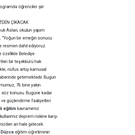
rogramda öğrenciler şiir
İZDEN ÇIKACAK
lçuk Aslan, okulun yapım
, “Yoğun bir emeğin sonucu
e resmen dahil ediyoruz.
 özellikle Belediye
leri bir teşekkürü hak
kte, nüfus artışı kamusal
aberinde getirmektedir. Bugün
umumuz, 76 bine yakın
 söz konusu. Bugüne kadar
ve güçlendirme faaliyetleri
li
eğitim
kavramımız
llarımız deprem riskine karşı
izden ari hale gelecek.
r
Düzce
eğitim-öğretiminin