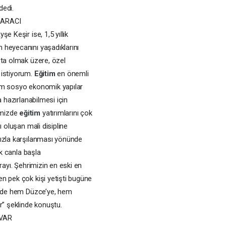
dedi.
 ARACI
Ayşe Keşir ise, 1,5 yıllık
 heyecanını yaşadıklarını
şta olmak üzere, özel
 istiyorum.
Eğitim
en önemli
 hem sosyo ekonomik yapılar
a hazırlanabilmesi için
imizde
eğitim
yatırımlarını çok
ı oluşan mali disipline
 hızla karşılanması yönünde
ak canla başla
rayı. Şehrimizin en eski en
n pek çok kişi yetişti bugüne
iz de hem Düzce’ye, hem
r” şeklinde konuştu.
 VAR