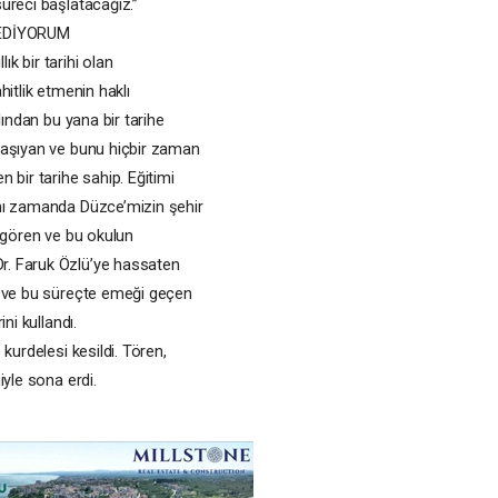
üreci başlatacağız.”
EDİYORUM
ık bir tarihi olan
hitlik etmenin haklı
lından bu yana bir tarihe
taşıyan ve bunu hiçbir zaman
 bir tarihe sahip. Eğitimi
nı zamanda Düzce’mizin şehir
k gören ve bu okulun
. Faruk Özlü’ye hassaten
e ve bu süreçte emeği geçen
ni kullandı.
ş
kurdelesi kesildi. Tören,
iyle sona erdi.