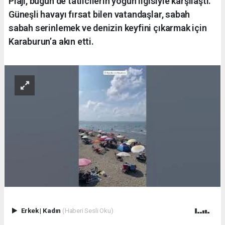
Plajı, bugün de tatilcilerin yoğun ilgisiyle karşılaştı.
Güneşli havayı fırsat bilen vatandaşlar, sabah
sabah serinlemek ve denizin keyfini çıkarmak için
Karaburun’a akın etti.
Erkek
|
Kadın
(Haberi Sesli Oku)