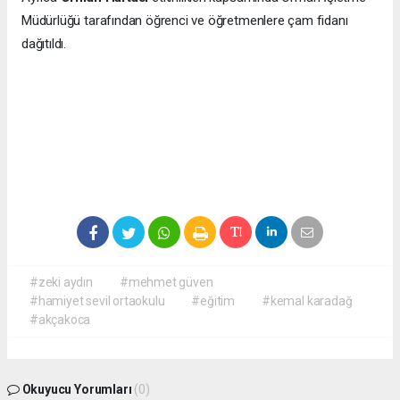
Müdürlüğü tarafından öğrenci ve öğretmenlere çam fidanı
dağıtıldı.
#zeki aydın
#mehmet güven
#hamiyet sevil ortaokulu
#eğitim
#kemal karadağ
#akçakoca
Okuyucu Yorumları
(0)