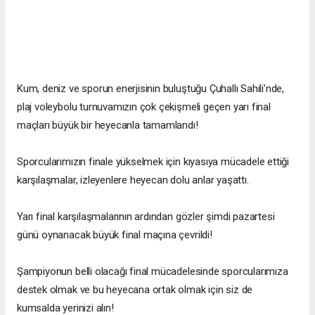
Kum, deniz ve sporun enerjisinin buluştuğu Çuhallı Sahili’nde,
plaj voleybolu turnuvamızın çok çekişmeli geçen yarı final
maçları büyük bir heyecanla tamamlandı!
Sporcularımızın finale yükselmek için kıyasıya mücadele ettiği
karşılaşmalar, izleyenlere heyecan dolu anlar yaşattı.
Yarı final karşılaşmalarının ardından gözler şimdi pazartesi
günü oynanacak büyük final maçına çevrildi!
Şampiyonun belli olacağı final mücadelesinde sporcularımıza
destek olmak ve bu heyecana ortak olmak için siz de
kumsalda yerinizi alın!