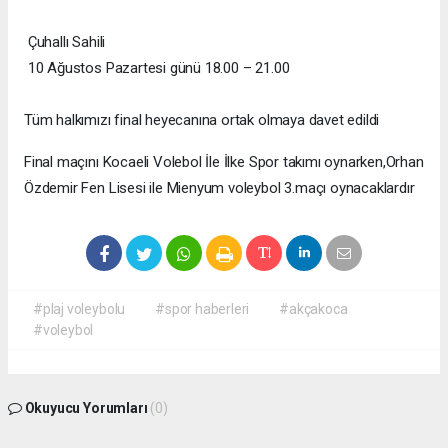
Çuhallı Sahili
10 Ağustos Pazartesi günü 18.00 – 21.00
Tüm halkımızı final heyecanına ortak olmaya davet edildi
Final maçını Kocaeli Volebol İle İlke Spor takımı oynarken,Orhan
Özdemir Fen Lisesi ile Mienyum voleybol 3.maçı oynacaklardır
#plaj voleybolu
#spor haberleri
#akçakoca
#voleybol
Okuyucu Yorumları
(0)