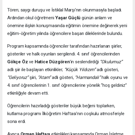
Tören; saygı duruşu ve İstiklal Marşı’nın okunmasıyla başladı.
Ardından okul öğretmeni
Yaşar Güçlü
günün anlam ve
önemine ilişkin konuşmasında eğitimin önemine değinerek yeni
eğitim-öğretim yılında öğrencilere başarı dileklerinde bulundu.
Program kapsamında öğrenciler tarafından hazırlanan şiirler,
gösteriler ve halk oyunları sergilendi. 4. sınıf öğrencilerinden
Gökçe Öz
ve
Hatice Düzgören
’in seslendirdiği
“Okulumuz”
adlı şiir ile başlayan etkinlikler;
“Küçük Yıldızım”
adlı gösteri,
“Geliyoruz”
şiiri,
“Atam”
adlı gösteri,
“Harmandalı”
halk oyunu ve
4. sınıf öğrencilerinin 1. sınıf öğrencilerine yönelik “hoş geldiniz”
etkinliğiyle devam etti.
Öğrencilerin hazırladığı gösteriler büyük beğeni toplarken,
kutlama programı İlköğretim Haftası’nın coşkulu atmosferiyle
sona erdi.
Ayrıca
Orman Haftası
etkinlikleri kapsamında Orman İşletme