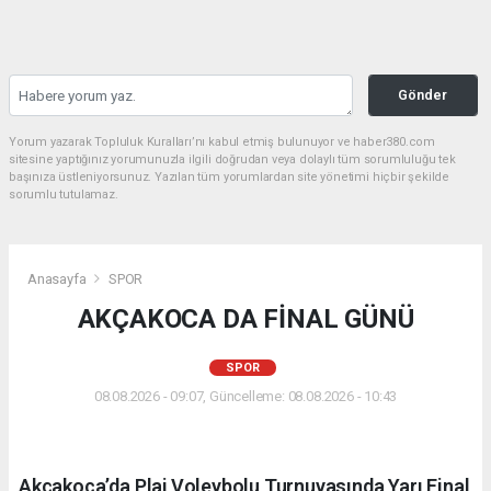
Gönder
Yorum yazarak Topluluk Kuralları’nı kabul etmiş bulunuyor ve haber380.com
sitesine yaptığınız yorumunuzla ilgili doğrudan veya dolaylı tüm sorumluluğu tek
başınıza üstleniyorsunuz. Yazılan tüm yorumlardan site yönetimi hiçbir şekilde
sorumlu tutulamaz.
Anasayfa
SPOR
AKÇAKOCA DA FİNAL GÜNÜ
SPOR
08.08.2026 - 09:07, Güncelleme: 08.08.2026 - 10:43
Akçakoca’da Plaj Voleybolu Turnuvasında Yarı Final