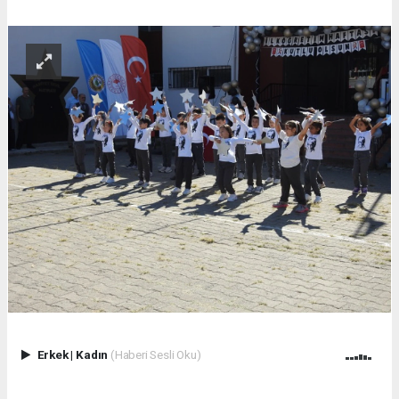
Erkek
|
Kadın
(Haberi Sesli Oku)