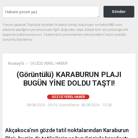
Gönder
Yorum yazarak Topluluk Kuralları’nı kabul etmiş bulunuyor ve haber380.com
sitesine yaptığınız yorumunuzla ilgili doğrudan veya dolaylı tüm sorumluluğu tek
başınıza üstleniyorsunuz. Yazılan tüm yorumlardan site yönetimi hiçbir şekilde
sorumlu tutulamaz.
Anasayfa
DÜZCE YEREL HABER
(Görüntülü) KARABURUN PLAJI
BUGÜN YİNE DOLDU TAŞTI!
DÜZCE YEREL HABER
08.08.2026 - 09:39, Güncelleme: 08.08.2026 - 10:28
Akçakoca’nın gözde tatil noktalarından Karaburun