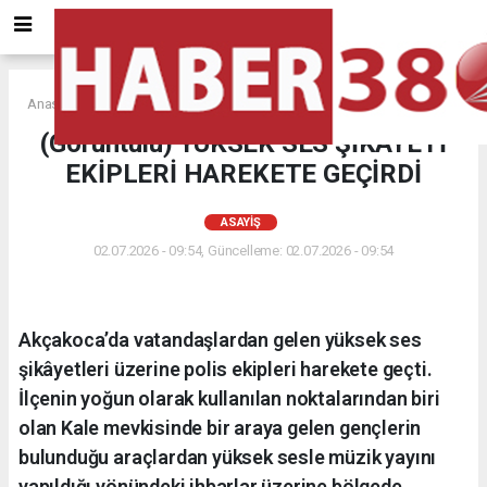
Anasayfa
ASAYİŞ
(Görüntülü) YÜKSEK SES ŞİKÂYETİ
EKİPLERİ HAREKETE GEÇİRDİ
ASAYİŞ
02.07.2026 - 09:54, Güncelleme: 02.07.2026 - 09:54
Akçakoca’da vatandaşlardan gelen yüksek ses
şikâyetleri üzerine polis ekipleri harekete geçti.
İlçenin yoğun olarak kullanılan noktalarından biri
olan Kale mevkisinde bir araya gelen gençlerin
bulunduğu araçlardan yüksek sesle müzik yayını
yapıldığı yönündeki ihbarlar üzerine bölgede