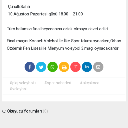
Çuhallı Sahili
10 Ağustos Pazartesi günü 18.00 – 21.00
Tüm halkımızı final heyecanına ortak olmaya davet edildi
Final maçını Kocaeli Volebol İle İlke Spor takımı oynarken,Orhan
Özdemir Fen Lisesi ile Mienyum voleybol 3.maçı oynacaklardır
#plaj voleybolu
#spor haberleri
#akçakoca
#voleybol
Okuyucu Yorumları
(0)