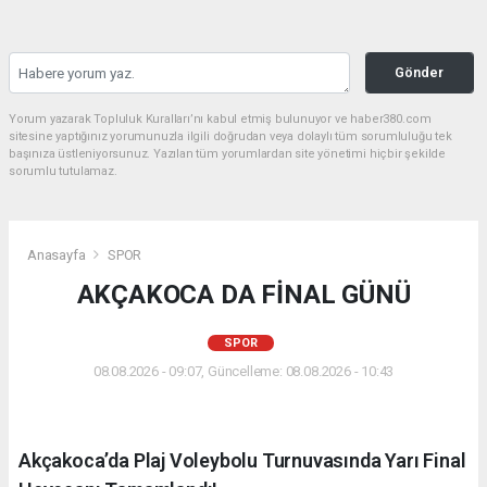
Gönder
Yorum yazarak Topluluk Kuralları’nı kabul etmiş bulunuyor ve haber380.com
sitesine yaptığınız yorumunuzla ilgili doğrudan veya dolaylı tüm sorumluluğu tek
başınıza üstleniyorsunuz. Yazılan tüm yorumlardan site yönetimi hiçbir şekilde
sorumlu tutulamaz.
Anasayfa
SPOR
AKÇAKOCA DA FİNAL GÜNÜ
SPOR
08.08.2026 - 09:07, Güncelleme: 08.08.2026 - 10:43
Akçakoca’da Plaj Voleybolu Turnuvasında Yarı Final