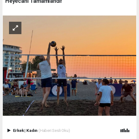
Heyecanı Tamamlandı!
Erkek
|
Kadın
(Haberi Sesli Oku)