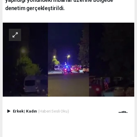
denetim gerçekleştirildi.
Erkek
|
Kadın
(Haberi Sesli Oku)