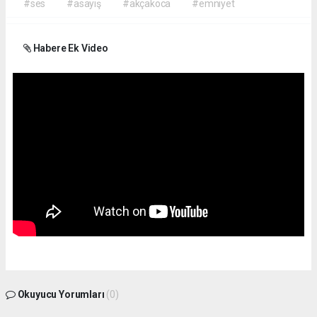
#ses
#asayiş
#akçakoca
#emniyet
Habere Ek Video
Okuyucu Yorumları
(0)