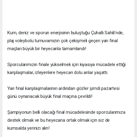
Kum, deniz ve sporun enerjisinin buluştuğu Çuhallı Sahili’nde,
plaj voleybolu turnuvamızın çok çekişmeli geçen yarı final
maçları büyük bir heyecanla tamamlandı!
Sporcularımızın finale yükselmek için kıyasıya mücadele ettiği
karşılaşmalar, izleyenlere heyecan dolu anlar yaşattı.
Yarı final karşılaşmalarının ardından gözler şimdi pazartesi
günü oynanacak büyük final maçına çevrildi!
Şampiyonun belli olacağı final mücadelesinde sporcularımıza
destek olmak ve bu heyecana ortak olmak için siz de
kumsalda yerinizi alın!