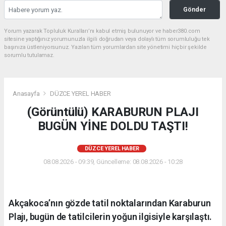
Gönder
Yorum yazarak Topluluk Kuralları’nı kabul etmiş bulunuyor ve haber380.com
sitesine yaptığınız yorumunuzla ilgili doğrudan veya dolaylı tüm sorumluluğu tek
başınıza üstleniyorsunuz. Yazılan tüm yorumlardan site yönetimi hiçbir şekilde
sorumlu tutulamaz.
Anasayfa
DÜZCE YEREL HABER
(Görüntülü) KARABURUN PLAJI
BUGÜN YİNE DOLDU TAŞTI!
DÜZCE YEREL HABER
08.08.2026 - 09:39, Güncelleme: 08.08.2026 - 10:28
Akçakoca’nın gözde tatil noktalarından Karaburun
Plajı, bugün de tatilcilerin yoğun ilgisiyle karşılaştı.