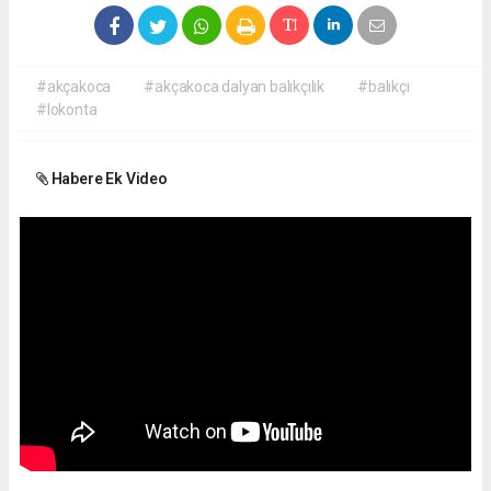
#akçakoca
#akçakoca dalyan balıkçılık
#balıkçı
#lokonta
Habere Ek Video