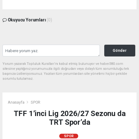
Okuyucu Yorumları
(0)
Gönder
Yorum yazarak Topluluk Kuralları’nı kabul etmiş bulunuyor ve haber380.com
sitesine yaptığınız yorumunuzla ilgili doğrudan veya dolaylı tüm sorumluluğu tek
başınıza üstleniyorsunuz. Yazılan tüm yorumlardan site yönetimi hiçbir şekilde
sorumlu tutulamaz.
Anasayfa
SPOR
TFF 1’inci Lig 2026/27 Sezonu da
TRT Spor’da
SPOR