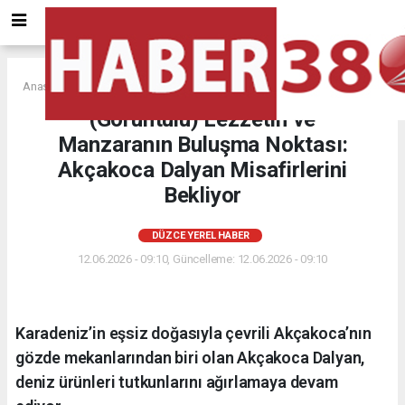
Anasayfa
DÜZCE YEREL HABER
(Görüntülü) Lezzetin ve
Manzaranın Buluşma Noktası:
Akçakoca Dalyan Misafirlerini
Bekliyor
DÜZCE YEREL HABER
12.06.2026 - 09:10, Güncelleme: 12.06.2026 - 09:10
Karadeniz’in eşsiz doğasıyla çevrili Akçakoca’nın
gözde mekanlarından biri olan Akçakoca Dalyan,
deniz ürünleri tutkunlarını ağırlamaya devam