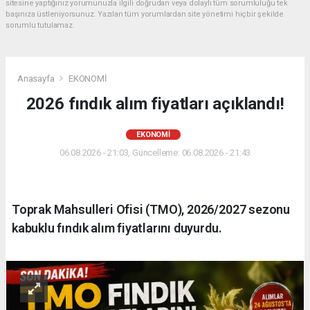
sitesine yaptığınız yorumunuzla ilgili doğrudan veya dolaylı tüm sorumluluğu tek
başınıza üstleniyorsunuz. Yazılan tüm yorumlardan site yönetimi hiçbir şekilde
sorumlu tutulamaz.
Anasayfa
EKONOMİ
2026 fındık alım fiyatları açıklandı!
EKONOMİ
06.08.2026 - 21:03, Güncelleme: 06.08.2026 - 21:43
Toprak Mahsulleri Ofisi (TMO), 2026/2027 sezonu
kabuklu fındık alım fiyatlarını duyurdu.