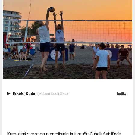
Erkek
|
Kadın
(Haberi Sesli Oku)
Kum, deniz ve sporun enerjisinin buluştuğu Çuhallı Sahili’nde,