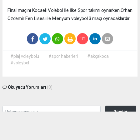
Final maçını Kocaeli Volebol İle İlke Spor takımı oynarken,Orhan
Özdemir Fen Lisesi ile Mienyum voleybol 3.maçı oynacaklardır
#plaj voleybolu
#spor haberleri
#akçakoca
#voleybol
Okuyucu Yorumları
(0)
Gönder
Yorum yazarak Topluluk Kuralları’nı kabul etmiş bulunuyor ve haber380.com
sitesine yaptığınız yorumunuzla ilgili doğrudan veya dolaylı tüm sorumluluğu tek
başınıza üstleniyorsunuz. Yazılan tüm yorumlardan site yönetimi hiçbir şekilde
sorumlu tutulamaz.