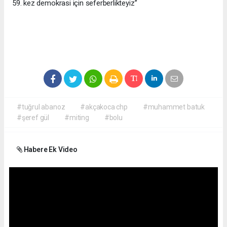
59. kez demokrasi için seferberlikteyiz”
#tuğrul abanoz
#akçakoca chp
#muhammet batuk
#şeref gül
#miting
#bolu
Habere Ek Video