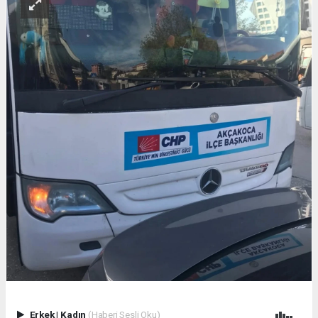
Erkek
|
Kadın
(Haberi Sesli Oku)