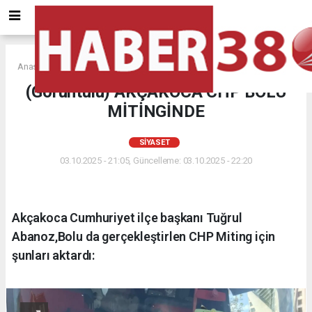
Anasayfa
SİYASET
(Görüntülü) AKÇAKOCA CHP BOLU
MİTİNGİNDE
SİYASET
03.10.2025 - 21:05, Güncelleme: 03.10.2025 - 22:20
Akçakoca Cumhuriyet ilçe başkanı Tuğrul
Abanoz,Bolu da gerçekleştirlen CHP Miting için
şunları aktardı: