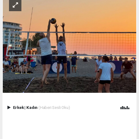
Erkek
|
Kadın
(Haberi Sesli Oku)