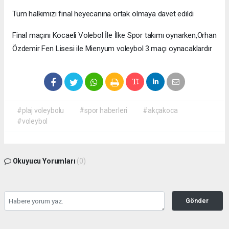
Tüm halkımızı final heyecanına ortak olmaya davet edildi
Final maçını Kocaeli Volebol İle İlke Spor takımı oynarken,Orhan
Özdemir Fen Lisesi ile Mienyum voleybol 3.maçı oynacaklardır
#plaj voleybolu
#spor haberleri
#akçakoca
#voleybol
Okuyucu Yorumları
(0)
Gönder
Yorum yazarak Topluluk Kuralları’nı kabul etmiş bulunuyor ve haber380.com