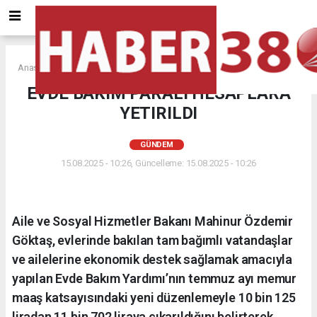
Anasayfa
GÜNDEM
EVDE BAKIM PARALI HESAPLARA
YETIRILDI
GÜNDEM
15.08.2025 - 10:26, Güncelleme: 15.08.2025 - 10:26
Aile ve Sosyal Hizmetler Bakanı Mahinur Özdemir
Göktaş, evlerinde bakılan tam bağımlı vatandaşlar
ve ailelerine ekonomik destek sağlamak amacıyla
yapılan Evde Bakım Yardımı’nın temmuz ayı memur
maaş katsayısındaki yeni düzenlemeyle 10 bin 125
liradan 11 bin 702 liraya çıkarıldığını belirterek,