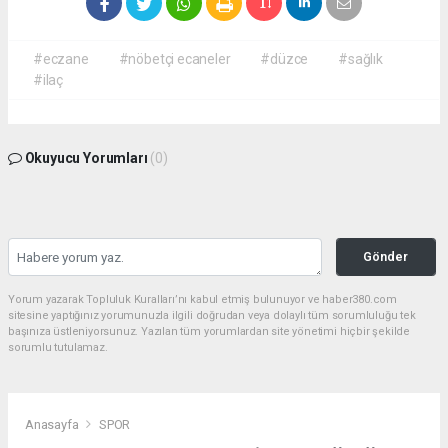
#eczane
#nöbetçi ecaneler
#düzce
#sağlık
#ilaç
Okuyucu Yorumları
(0)
Gönder
Yorum yazarak Topluluk Kuralları’nı kabul etmiş bulunuyor ve haber380.com
sitesine yaptığınız yorumunuzla ilgili doğrudan veya dolaylı tüm sorumluluğu tek
başınıza üstleniyorsunuz. Yazılan tüm yorumlardan site yönetimi hiçbir şekilde
sorumlu tutulamaz.
Anasayfa
SPOR