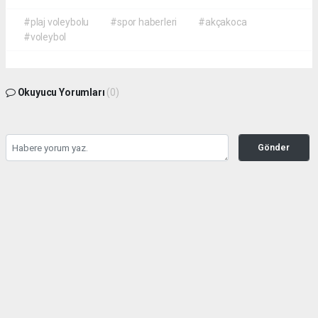
#plaj voleybolu
#spor haberleri
#akçakoca
#voleybol
Okuyucu Yorumları
(0)
Gönder
Yorum yazarak Topluluk Kuralları’nı kabul etmiş bulunuyor ve haber380.com
sitesine yaptığınız yorumunuzla ilgili doğrudan veya dolaylı tüm sorumluluğu tek
başınıza üstleniyorsunuz. Yazılan tüm yorumlardan site yönetimi hiçbir şekilde
sorumlu tutulamaz.
Anasayfa
DÜZCE YEREL HABER
(Görüntülü) KARABURUN PLAJI
BUGÜN YİNE DOLDU TAŞTI!