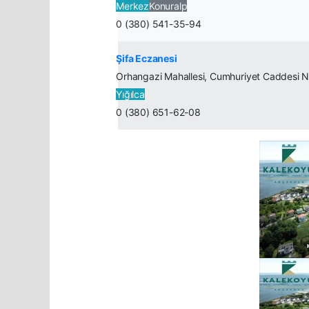
Merkez
Konuralp
0 (380) 541-35-94
Şifa Eczanesi
Orhangazi Mahallesi, Cumhuriyet Caddesi No
Yığılca
0 (380) 651-62-08