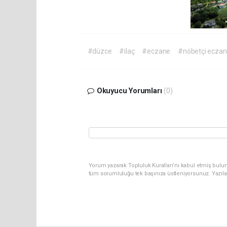
#düzce
#ilaç
#eczane
#nöbetçi eczan
Okuyucu Yorumları
(0)
Yorum yazarak Topluluk Kuralları’nı kabul etmiş bulun
tüm sorumluluğu tek başınıza üstleniyorsunuz. Yazıla