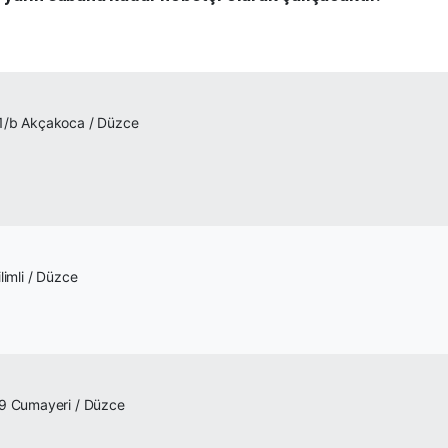
91/b Akçakoca / Düzce
limli / Düzce
29 Cumayeri / Düzce