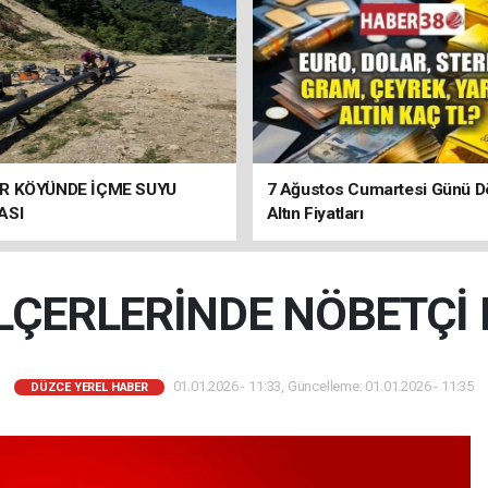
R KÖYÜNDE İÇME SUYU
7 Ağustos Cumartesi Günü D
ASI
Altın Fiyatları
İLÇERLERİNDE NÖBETÇİ
01.01.2026 - 11:33, Güncelleme: 01.01.2026 - 11:35
DÜZCE YEREL HABER