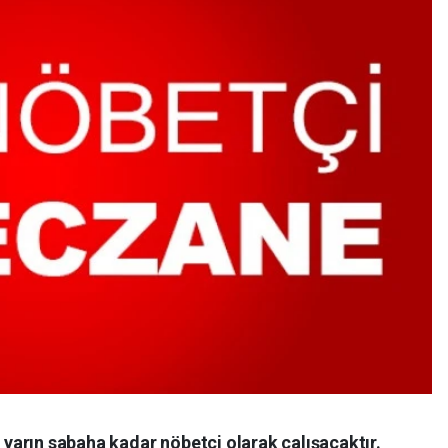
arın sabaha kadar nöbetçi olarak çalışacaktır.