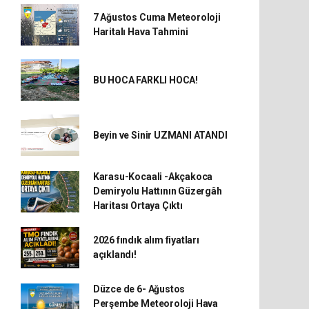
7 Ağustos Cuma Meteoroloji
Haritalı Hava Tahmini
BU HOCA FARKLI HOCA!
Beyin ve Sinir UZMANI ATANDI
Karasu-Kocaali -Akçakoca
Demiryolu Hattının Güzergâh
Haritası Ortaya Çıktı
2026 fındık alım fiyatları
açıklandı!
Düzce de 6- Ağustos
Perşembe Meteoroloji Hava