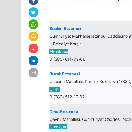
Seçkin Eczanesi
Cumhurıyet Mahhallesııstanbul Caddesıno.
»
Belediye Karşısı
Akçakoca
0 (380) 611-33-66
Burak Eczanesi
Ulucami Mahallesi, Karalar Sokak No:1/B3 Çi
Çilimli
0 (380) 512-17-02
Deva Eczanesi
Çevrik Mahallesi, Cumhuriyet Caddesi, No:
Cumayeri