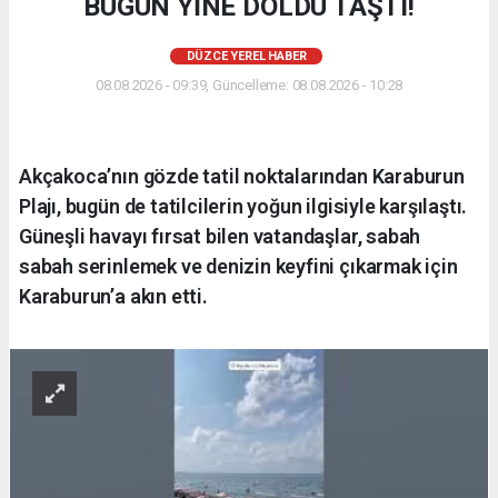
BUGÜN YİNE DOLDU TAŞTI!
DÜZCE YEREL HABER
08.08.2026 - 09:39, Güncelleme: 08.08.2026 - 10:28
Akçakoca’nın gözde tatil noktalarından Karaburun
Plajı, bugün de tatilcilerin yoğun ilgisiyle karşılaştı.
Güneşli havayı fırsat bilen vatandaşlar, sabah
sabah serinlemek ve denizin keyfini çıkarmak için
Karaburun’a akın etti.