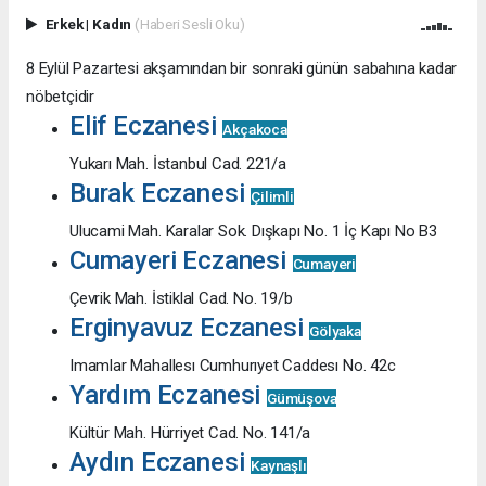
Erkek
|
Kadın
(Haberi Sesli Oku)
8 Eylül Pazartesi akşamından bir sonraki günün sabahına kadar
nöbetçidir
Elif Eczanesi
Akçakoca
Yukarı Mah. İstanbul Cad. 221/a
Burak Eczanesi
Çilimli
Ulucami Mah. Karalar Sok. Dışkapı No. 1 İç Kapı No B3
Cumayeri Eczanesi
Cumayeri
Çevrik Mah. İstiklal Cad. No. 19/b
Erginyavuz Eczanesi
Gölyaka
Imamlar Mahallesı Cumhurıyet Caddesı No. 42c
Yardım Eczanesi
Gümüşova
Kültür Mah. Hürriyet Cad. No. 141/a
Aydın Eczanesi
Kaynaşlı