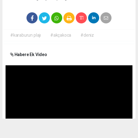
#karaburun plajı
#akçakoca
#deniz
Habere Ek Video