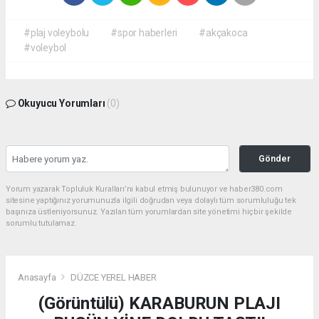
#plaj voleybolu
#spor haberleri
#akçakoca
#voleybol
Okuyucu Yorumları
(0)
Gönder
Yorum yazarak Topluluk Kuralları’nı kabul etmiş bulunuyor ve haber380.com
sitesine yaptığınız yorumunuzla ilgili doğrudan veya dolaylı tüm sorumluluğu tek
başınıza üstleniyorsunuz. Yazılan tüm yorumlardan site yönetimi hiçbir şekilde
sorumlu tutulamaz.
Anasayfa
DÜZCE YEREL HABER
(Görüntülü) KARABURUN PLAJI