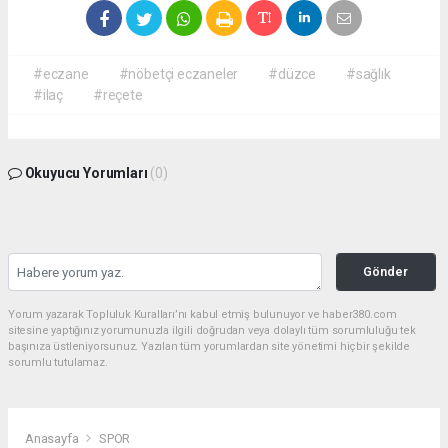
#eczane
#nöbetçi eczaneler
#düzce
#sağlık
#ilaç
#reçete
Okuyucu Yorumları
(0)
Gönder
Yorum yazarak Topluluk Kuralları’nı kabul etmiş bulunuyor ve haber380.com
sitesine yaptığınız yorumunuzla ilgili doğrudan veya dolaylı tüm sorumluluğu tek
başınıza üstleniyorsunuz. Yazılan tüm yorumlardan site yönetimi hiçbir şekilde
sorumlu tutulamaz.
Anasayfa
SPOR