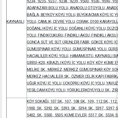
9234., 9235., 9237., 9238., 9239., 9500., 9530., 9590., 959
ADAPAZARI BOLU YOLU, ANADOLU OTOYOLU, ANAD
BAĞLA, BEYKÖY KÖYÜ YOLU, BÜYÜKAÇMA KÖYÜ İÇ 
KAYNAŞLI
YOLU, ÇAMLIK, ÇEVRE YOLU, ÇORAK, D100 KARAYOLU
DOĞANLI KÖYÜ İÇ YOLU, DOĞANLI KÖYÜ YOLU, DÜZCE
YOLU, FINDIKÇUKURU, FINDIKLI AKSU, FINDIKLI AKSU 
GONCA SÜT VE SÜT ÜRÜNLERİ FABR, GÖKÇE KÖYÜ İÇ
GÜMÜŞPINAR KÖYÜ YOLU, GÜMÜŞPINAR YOLU, GÜRSEL
HACIALİLER KÖYÜ YOLU, HAMAMÜSTÜ, KAYNASLI BA
GİRİŞİ-K20, KİRAZLI KÖYÜ İÇ YOLU, KÖY, KÖY KÜME E
MELİKE SK., MERKEZ, MERKEZ GÜMÜŞPINAR KÖY SOK
MERKEZ HACIALİLER SK., ÖZMER ÇELİK KAPI FABRİKAS
UĞUR KÖYÜ İÇ YOLU, ÜÇKÖPRÜ KÖYÜ İÇ YOLU, YAVUZ
YEŞİLÇAM KÖYÜ YOLU, YÖRÜKLERKÖYÜYOLU SK., Zİ
KÖY SOKAĞI, 107 SK., 107., 108 SK., 109., 112 SK., 112. 
1900. SK., 5392. SK., 5393. SK., 5394. SK., 5397., 5397. S
5402. SK., 5500., 5505. KÜME EVLER, 5517. SK., 5534. SK.