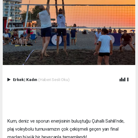
Erkek
|
Kadın
(Haberi Sesli Oku)
Kum, deniz ve sporun enerjisinin buluştuğu Çuhallı Sahili’nde,
plaj voleybolu turnuvamızın çok çekişmeli geçen yarı final
maçları büyük bir heyecanla tamamlandı!