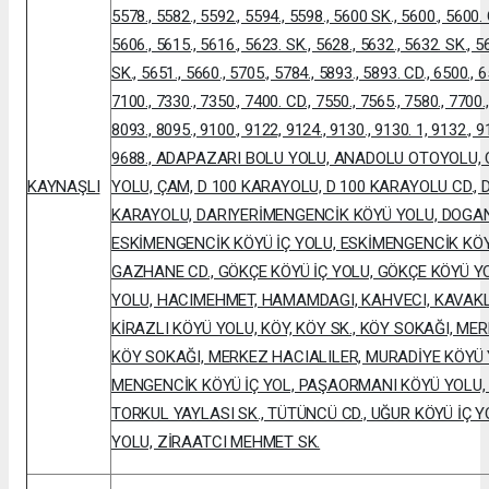
5578., 5582., 5592., 5594., 5598., 5600 SK., 5600., 5600. 
5606., 5615., 5616., 5623. SK., 5628., 5632., 5632. SK., 5
SK., 5651., 5660., 5705., 5784., 5893., 5893. CD., 6500., 6
7100., 7330., 7350., 7400. CD., 7550., 7565., 7580., 7700.
8093., 8095., 9100., 9122, 9124., 9130., 9130. 1, 9132., 9
9688., ADAPAZARI BOLU YOLU, ANADOLU OTOYOLU, 
KAYNAŞLI
YOLU, ÇAM, D 100 KARAYOLU, D 100 KARAYOLU CD., 
KARAYOLU, DARIYERİMENGENCİK KÖYÜ YOLU, DOGAN
ESKİMENGENCİK KÖYÜ İÇ YOLU, ESKİMENGENCİK KÖ
GAZHANE CD., GÖKÇE KÖYÜ İÇ YOLU, GÖKÇE KÖYÜ Y
YOLU, HACIMEHMET, HAMAMDAGI, KAHVECI, KAVAKLA
KİRAZLI KÖYÜ YOLU, KÖY, KÖY SK., KÖY SOKAĞI, M
KÖY SOKAĞI, MERKEZ HACIALILER, MURADİYE KÖYÜ
MENGENCİK KÖYÜ İÇ YOL, PAŞAORMANI KÖYÜ YOLU,
TORKUL YAYLASI SK., TÜTÜNCÜ CD., UĞUR KÖYÜ İÇ Y
YOLU, ZİRAATCI MEHMET SK.