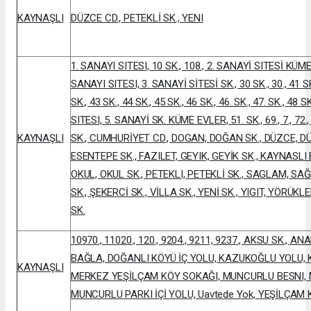
KAYNAŞLI
DÜZCE CD., PETEKLİ SK., YENI
1. SANAYI SITESI, 10 SK., 108., 2. SANAYİ SITESİ KÜME E
SANAYI SITESI, 3. SANAYİ SİTESİ SK., 30 SK., 30., 41 SK.,
SK., 43 SK., 44 SK., 45 SK., 46 SK., 46. SK., 47. SK., 48 S
SITESI, 5. SANAYİ SK. KÜME EVLER, 51. SK., 69., 7., 7
KAYNAŞLI
SK., CUMHURİYET CD., DOGAN, DOĞAN SK., DÜZCE, D
ESENTEPE SK., FAZILET, GEYIK, GEYİK SK., KAYNASLI
OKUL, OKUL SK., PETEKLI, PETEKLİ SK., SAGLAM, SA
SK., ŞEKERCİ SK., VİLLA SK., YENİ SK., YIGIT, YÖRÜ
SK.
10970., 11020., 120., 9204., 9211, 9237., AKSU SK.
BAĞLA, DOĞANLI KÖYÜ İÇ YOLU, KAZUKOĞLU YOLU, KÖ
KAYNAŞLI
MERKEZ YEŞİLÇAM KÖY SOKAĞI, MUNCURLU BESNI, 
MUNCURLU PARKI İÇİ YOLU, Uavtede Yok, YEŞİLÇAM