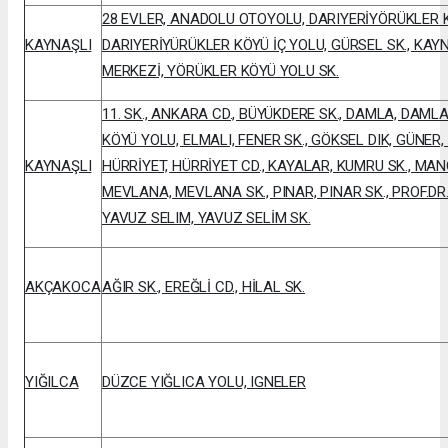
28 EVLER, ANADOLU OTOYOLU, DARIYERİYÖRÜKLER 
KAYNAŞLI
DARIYERİYÜRÜKLER KÖYÜ İÇ YOLU, GÜRSEL SK., KAY
MERKEZİ, YÖRÜKLER KÖYÜ YOLU SK.
11. SK., ANKARA CD., BÜYÜKDERE SK., DAMLA, DAML
KÖYÜ YOLU, ELMALI, FENER SK., GÖKSEL DIK, GÜNER, 
KAYNAŞLI
HÜRRİYET, HÜRRİYET CD., KAYALAR, KUMRU SK., MAN
MEVLANA, MEVLANA SK., PINAR, PINAR SK., PROF.D
YAVUZ SELIM, YAVUZ SELİM SK.
AKÇAKOCA
AĞIR SK., EREĞLİ CD., HİLAL SK.
YIĞILCA
DÜZCE YIĞLICA YOLU, IGNELER