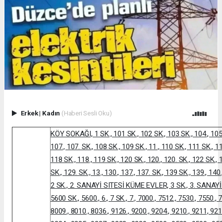
Erkek
|
Kadın
(Haberi Sesli Oku)
KÖY SOKAĞI, 1 SK., 101 SK., 102 SK., 103 SK., 104., 105 
107., 107. SK., 108 SK., 109 SK., 11., 110 SK., 111 SK., 1
118 SK., 118., 119 SK., 120 SK., 120., 120. SK., 122 SK., 
SK., 129. SK., 13., 130., 137., 137. SK., 139 SK., 139., 140.
2 SK., 2. SANAYİ SITESİ KÜME EVLER, 3 SK., 3. SANAYİ S
5600 SK., 5600., 6., 7 SK., 7., 7000., 7512., 7530., 7550., 
8009., 8010., 8036., 9126., 9200., 9204., 9210., 9211, 9212