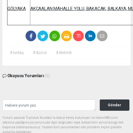
GÖLYAKA
AKÇAALAN MAHALLE YOLU, BAKACAK, BALKAYA, M
#sedaş
#düzce
#elektrik
Okuyucu Yorumları
(0)
Gönder
Yorum yazarak Topluluk Kuralları’nı kabul etmiş bulunuyor ve haber380.com
sitesine yaptığınız yorumunuzla ilgili doğrudan veya dolaylı tüm sorumluluğu tek
başınıza üstleniyorsunuz. Yazılan tüm yorumlardan site yönetimi hiçbir şekilde
sorumlu tutulamaz.