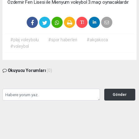
Özdemir Fen Lisesi ile Mienyum voleybol 3.maçı oynacaklardır
#plaj voleybolu
#spor haberleri
#akçakoca
#voleybol
Okuyucu Yorumları
(0)
Gönder
Yorum yazarak Topluluk Kuralları’nı kabul etmiş bulunuyor ve haber380.com
sitesine yaptığınız yorumunuzla ilgili doğrudan veya dolaylı tüm sorumluluğu tek
başınıza üstleniyorsunuz. Yazılan tüm yorumlardan site yönetimi hiçbir şekilde
sorumlu tutulamaz.