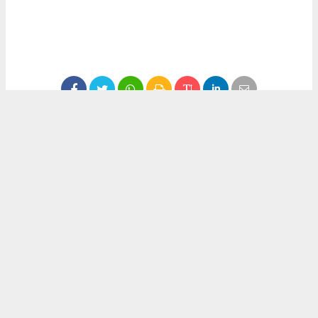
#ekonomi
#fındık
#düzce
#fındık fiyatları
Okuyucu Yorumları
(0)
Gönder
Yorum yazarak Topluluk Kuralları’nı kabul etmiş bulunuyor ve haber380.com
sitesine yaptığınız yorumunuzla ilgili doğrudan veya dolaylı tüm sorumluluğu tek
başınıza üstleniyorsunuz. Yazılan tüm yorumlardan site yönetimi hiçbir şekilde
sorumlu tutulamaz.