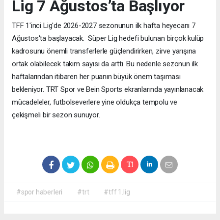
Lig 7 Ağustos’ta Başlıyor
TFF 1'inci Lig'de 2026-2027 sezonunun ilk hafta heyecanı 7
Ağustos'ta başlayacak. Süper Lig hedefi bulunan birçok kulüp
kadrosunu önemli transferlerle güçlendirirken, zirve yarışına
ortak olabilecek takım sayısı da arttı. Bu nedenle sezonun ilk
haftalarından itibaren her puanın büyük önem taşıması
bekleniyor. TRT Spor ve Bein Sports ekranlarında yayınlanacak
mücadeleler, futbolseverlere yine oldukça tempolu ve
çekişmeli bir sezon sunuyor.
#spor haberleri
#trt
#tff 1.lig