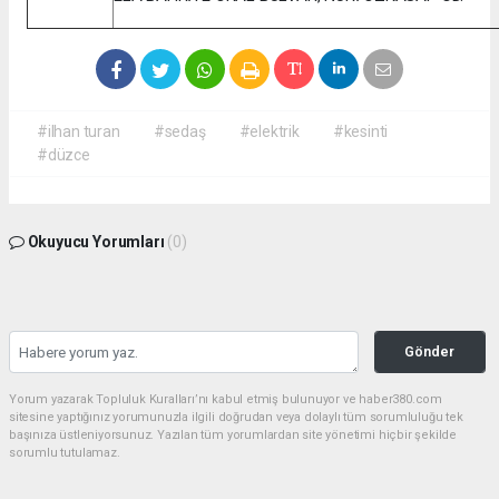
#ilhan turan
#sedaş
#elektrik
#kesinti
#düzce
Okuyucu Yorumları
(0)
Gönder
Yorum yazarak Topluluk Kuralları’nı kabul etmiş bulunuyor ve haber380.com
sitesine yaptığınız yorumunuzla ilgili doğrudan veya dolaylı tüm sorumluluğu tek
başınıza üstleniyorsunuz. Yazılan tüm yorumlardan site yönetimi hiçbir şekilde
sorumlu tutulamaz.