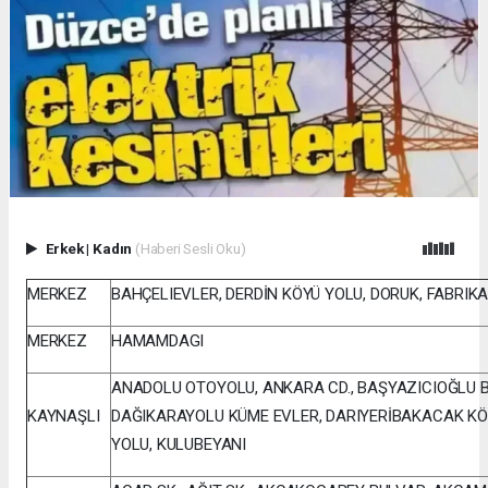
Erkek
|
Kadın
(Haberi Sesli Oku)
MERKEZ
BAHÇELIEVLER, DERDİN KÖYÜ YOLU, DORUK, FABRIKA
MERKEZ
HAMAMDAGI
ANADOLU OTOYOLU, ANKARA CD., BAŞYAZICIOĞLU BO
KAYNAŞLI
DAĞIKARAYOLU KÜME EVLER, DARIYERİBAKACAK KÖY
YOLU, KULUBEYANI