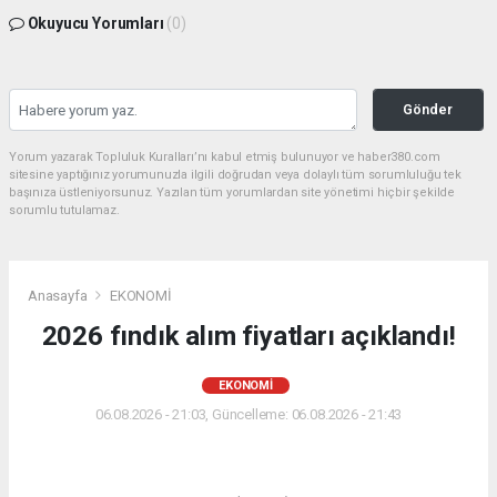
Okuyucu Yorumları
(0)
Gönder
Yorum yazarak Topluluk Kuralları’nı kabul etmiş bulunuyor ve haber380.com
sitesine yaptığınız yorumunuzla ilgili doğrudan veya dolaylı tüm sorumluluğu tek
başınıza üstleniyorsunuz. Yazılan tüm yorumlardan site yönetimi hiçbir şekilde
sorumlu tutulamaz.
Anasayfa
EKONOMİ
2026 fındık alım fiyatları açıklandı!
EKONOMİ
06.08.2026 - 21:03, Güncelleme: 06.08.2026 - 21:43