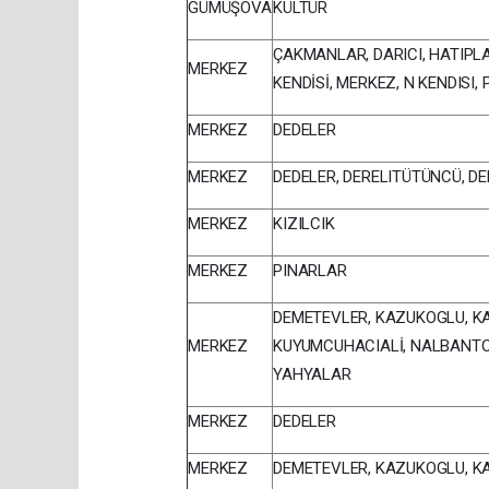
GÜMÜŞOVA
KÜLTÜR
ÇAKMANLAR, DARICI, HATIPL
MERKEZ
KENDİSİ, MERKEZ, N KENDISI,
MERKEZ
DEDELER
MERKEZ
DEDELER, DERELITÜTÜNCÜ, D
MERKEZ
KIZILCIK
MERKEZ
PINARLAR
DEMETEVLER, KAZUKOGLU, K
MERKEZ
KUYUMCUHACIALİ, NALBANTO
YAHYALAR
MERKEZ
DEDELER
MERKEZ
DEMETEVLER, KAZUKOGLU, 