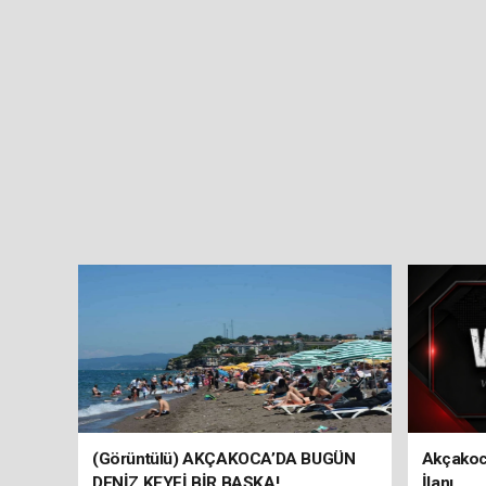
(Görüntülü) AKÇAKOCA’DA BUGÜN
Akçakoc
DENİZ KEYFİ BİR BAŞKA!
İlanı