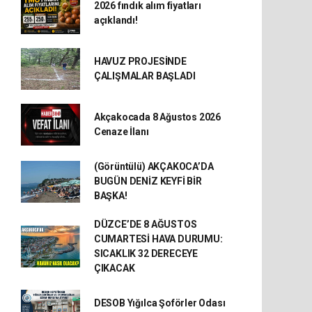
2026 fındık alım fiyatları
açıklandı!
HAVUZ PROJESİNDE
ÇALIŞMALAR BAŞLADI
Akçakocada 8 Ağustos 2026
Cenaze İlanı
(Görüntülü) AKÇAKOCA’DA
BUGÜN DENİZ KEYFİ BİR
BAŞKA!
DÜZCE’DE 8 AĞUSTOS
CUMARTESİ HAVA DURUMU:
SICAKLIK 32 DERECEYE
ÇIKACAK
DESOB Yığılca Şoförler Odası