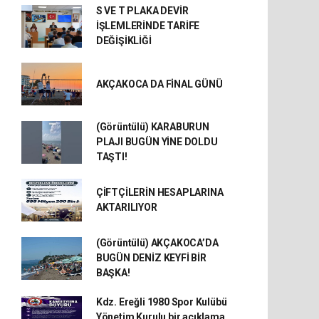
S VE T PLAKA DEVİR
İŞLEMLERİNDE TARİFE
DEĞİŞİKLİĞİ
AKÇAKOCA DA FİNAL GÜNÜ
(Görüntülü) KARABURUN
PLAJI BUGÜN YİNE DOLDU
TAŞTI!
ÇİFTÇİLERİN HESAPLARINA
AKTARILIYOR
(Görüntülü) AKÇAKOCA’DA
BUGÜN DENİZ KEYFİ BİR
BAŞKA!
Kdz. Ereğli 1980 Spor Kulübü
Yönetim Kurulu bir açıklama