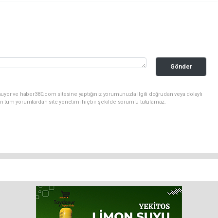
Gönder
uyor ve haber380.com sitesine yaptığınız yorumunuzla ilgili doğrudan veya dolaylı
n tüm yorumlardan site yönetimi hiçbir şekilde sorumlu tutulamaz.