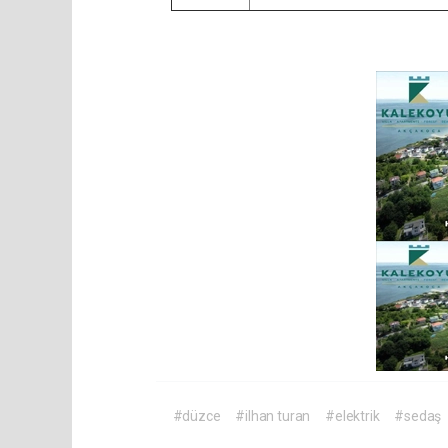
#düzce
#ilhan turan
#elektrik
#sedaş