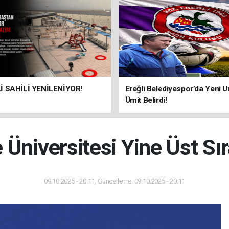
 SAHİLİ YENİLENİYOR!
Ereğli Belediyespor’da Yeni U
Ümit Belirdi!
 Üniversitesi Yine Üst Sır
09.10.2025 - 20:11, Güncelleme: 09.10.2025 - 20:11