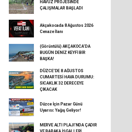
HAVUZ PROJESİNDE
ÇALIŞMALAR BAŞLADI
Akçakocada 8 Ağustos 2026
Cenaze İlanı
(Görüntülü) AKÇAKOCA’DA
BUGÜN DENİZ KEYFİ BİR
BAŞKA!
DÜZCE’DE 8 AĞUSTOS
CUMARTESİ HAVA DURUMU:
SICAKLIK 32 DERECEYE
ÇIKACAK
Düzce İçin Pazar Günü
Uyarısı: Yağış Geliyor!
MERVE ALTI PLAJI’NDA ÇADIR
VE BARAKA İŞGALLERİ