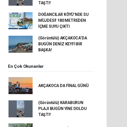
TAŞTI!
DOĞANCILAR KÖYÜ’NDE SU
MÜJDESİ! 180 METREDEN
İÇME SUYU ÇIKTI
(Görüntülü) AKÇAKOCA’DA
BUGÜN DENİZ KEYFİ BİR
BAŞKA!
En Çok Okunanlar
AKÇAKOCA DA FİNAL GÜNÜ
(Görüntülü) KARABURUN
PLAJI BUGÜN YİNE DOLDU
TAŞTI!