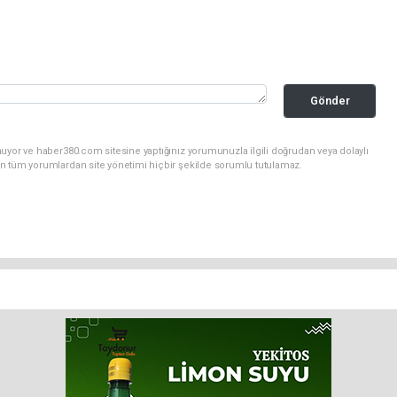
Gönder
uyor ve haber380.com sitesine yaptığınız yorumunuzla ilgili doğrudan veya dolaylı
n tüm yorumlardan site yönetimi hiçbir şekilde sorumlu tutulamaz.