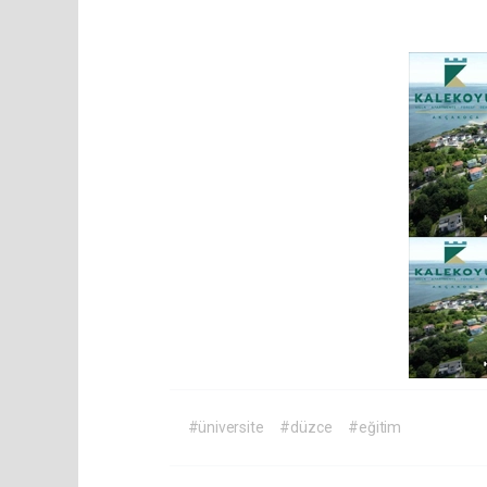
#üniversite
#düzce
#eğitim