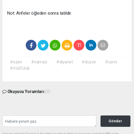
Not: Arifeler öğleden sonra tatildir.
#ezan
#namaz
#diyanet
#düzce
#cami
#mütfülük
Okuyucu Yorumları
(0)
Gönder
Yorum yazarak Topluluk Kuralları’nı kabul etmiş bulunuyor ve haber380.com