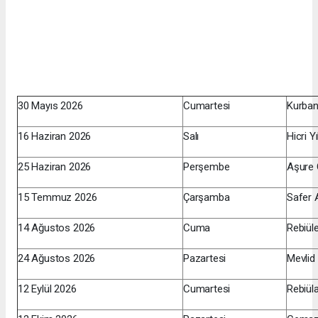
30 Mayıs 2026
Cumartesi
Kurban
16 Haziran 2026
Salı
Hicri Y
25 Haziran 2026
Perşembe
Aşure
15 Temmuz 2026
Çarşamba
Safer 
14 Ağustos 2026
Cuma
Rebiüle
24 Ağustos 2026
Pazartesi
Mevlid 
12 Eylül 2026
Cumartesi
Rebiüla