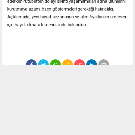
ederken rutubetten dolayı sıkıntı yaşamamaları adına ürünlerini
kurutmaya azami özen göstermeleri gerektiği hatırlatıldı.
Açıklamada, yeni hasat sezonunun ve alım fiyatlarının üreticiler
için hayırlı olması temennisinde bulunuldu.
#ekonomi
#fındık
#düzce
#fındık fiyatları
Okuyucu Yorumları
(0)
Gönder