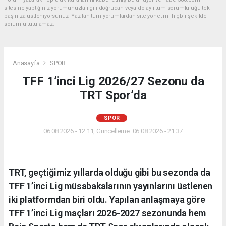
sitesine yaptığınız yorumunuzla ilgili doğrudan veya dolaylı tüm sorumluluğu tek
başınıza üstleniyorsunuz. Yazılan tüm yorumlardan site yönetimi hiçbir şekilde
sorumlu tutulamaz.
Anasayfa
SPOR
TFF 1’inci Lig 2026/27 Sezonu da
TRT Spor’da
SPOR
06.08.2026 - 12:11, Güncelleme: 06.08.2026 - 21:37
TRT, geçtiğimiz yıllarda olduğu gibi bu sezonda da
TFF 1’inci Lig müsabakalarının yayınlarını üstlenen
iki platformdan biri oldu. Yapılan anlaşmaya göre
TFF 1’inci Lig maçları 2026-2027 sezonunda hem