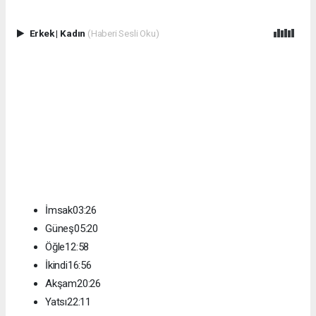
Erkek
|
Kadın
(Haberi Sesli Oku)
İmsak03:26
Güneş05:20
Öğle12:58
İkindi16:56
Akşam20:26
Yatsı22:11