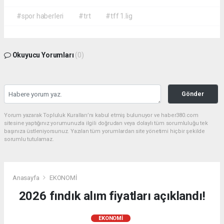
#spor haberleri
#trt
#tff 1.lig
Okuyucu Yorumları
(0)
Gönder
Yorum yazarak Topluluk Kuralları’nı kabul etmiş bulunuyor ve haber380.com
sitesine yaptığınız yorumunuzla ilgili doğrudan veya dolaylı tüm sorumluluğu tek
başınıza üstleniyorsunuz. Yazılan tüm yorumlardan site yönetimi hiçbir şekilde
sorumlu tutulamaz.
Anasayfa
EKONOMİ
2026 fındık alım fiyatları açıklandı!
EKONOMİ