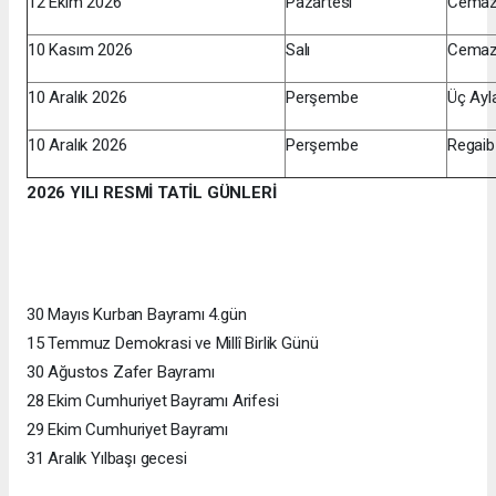
12 Ekim 2026
Pazartesi
Cemazi
10 Kasım 2026
Salı
Cemazi
10 Aralık 2026
Perşembe
Üç Ayla
10 Aralık 2026
Perşembe
Regaib 
2026 YILI RESMİ TATİL GÜNLERİ
30 Mayıs Kurban Bayramı 4.gün
15 Temmuz Demokrasi ve Millî Birlik Günü
30 Ağustos Zafer Bayramı
28 Ekim Cumhuriyet Bayramı Arifesi
29 Ekim Cumhuriyet Bayramı
31 Aralık Yılbaşı gecesi