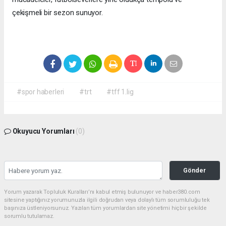
çekişmeli bir sezon sunuyor.
#spor haberleri
#trt
#tff 1.lig
Okuyucu Yorumları
(0)
Gönder
Yorum yazarak Topluluk Kuralları’nı kabul etmiş bulunuyor ve haber380.com
sitesine yaptığınız yorumunuzla ilgili doğrudan veya dolaylı tüm sorumluluğu tek
başınıza üstleniyorsunuz. Yazılan tüm yorumlardan site yönetimi hiçbir şekilde
sorumlu tutulamaz.