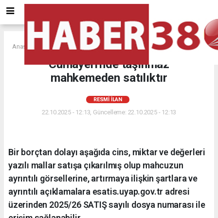
Anasayfa
RESMİ İLAN
Cumayeri'nde taşınmaz
mahkemeden satılıktır
RESMİ İLAN
22.10.2025 - 12:13, Güncelleme: 22.10.2025 - 12:13
Bir borçtan dolayı aşağıda cins, miktar ve değerleri
yazılı mallar satışa çıkarılmış olup mahcuzun
ayrıntılı görsellerine, artırmaya ilişkin şartlara ve
ayrıntılı açıklamalara esatis.uyap.gov.tr adresi
üzerinden 2025/26 SATIŞ sayılı dosya numarası ile
erişim sağlanabilir.