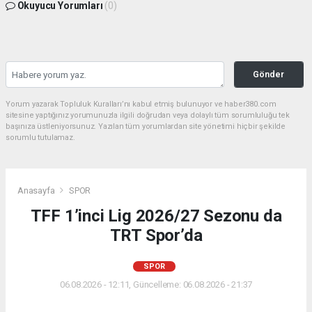
Okuyucu Yorumları
(0)
Gönder
Yorum yazarak Topluluk Kuralları’nı kabul etmiş bulunuyor ve haber380.com
sitesine yaptığınız yorumunuzla ilgili doğrudan veya dolaylı tüm sorumluluğu tek
başınıza üstleniyorsunuz. Yazılan tüm yorumlardan site yönetimi hiçbir şekilde
sorumlu tutulamaz.
Anasayfa
SPOR
TFF 1’inci Lig 2026/27 Sezonu da
TRT Spor’da
SPOR
06.08.2026 - 12:11, Güncelleme: 06.08.2026 - 21:37