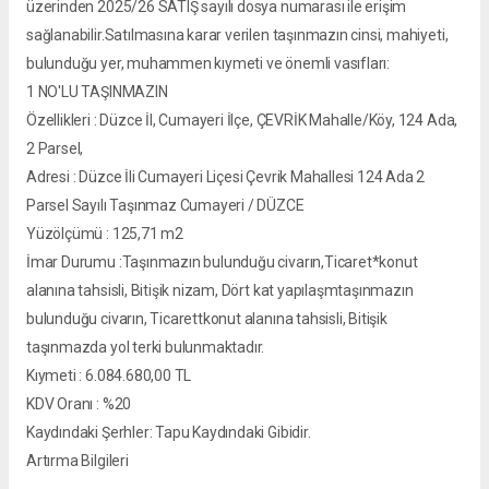
üzerinden
2025/26 SATIŞ sayılı dosya numarası ile erişim
sağlanabilir.Satılmasına karar verilen taşınmazın cinsi, mahiyeti,
bulunduğu yer, muhammen kıymeti ve önemli vasıfları:
1 NO'LU TAŞINMAZIN
Özellikleri : Düzce İl, Cumayeri İlçe, ÇEVRİK Mahalle/Köy, 124 Ada,
2 Parsel,
Adresi : Düzce İli Cumayeri Liçesi Çevrik Mahallesi 124 Ada 2
Parsel Sayılı Taşınmaz Cumayeri / DÜZCE
Yüzölçümü : 125,71 m2
İmar Durumu :Taşınmazın bulunduğu civarın,Ticaret*konut
alanına tahsisli, Bitişik nizam, Dört kat yapılaşmtaşınmazın
bulunduğu civarın, Ticarettkonut alanına tahsisli, Bitişik
taşınmazda yol terki bulunmaktadır.
Kıymeti : 6.084.680,00 TL
KDV Oranı : %20
Kaydındaki Şerhler: Tapu Kaydındaki Gibidir.
Artırma Bilgileri