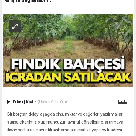
Erkek
|
Kadın
(Haberi Sesli Oku)
Bir borçtan dolayı aşağıda cins, miktar ve değerleri yazılı mallar
satışa çıkarılmış olup mahcuzun ayrıntılı görsellerine, artırmaya
ilişkin şartlara ve ayrıntılı açıklamalara
esatis.uyap.gov.tr
adresi