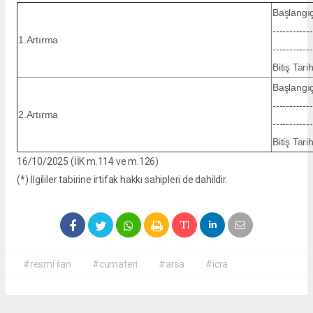
Başlangıç
------------
1.Artırma
------------
Bitiş Tar
Başlangıç
------------
2.Artırma
------------
Bitiş Tar
16/10/2025
(İİK m.114 ve m.126)
(*) İlgililer tabirine irtifak hakkı sahipleri de dahildir.
#resmi ilan
#cumateri
#arsa
#icra