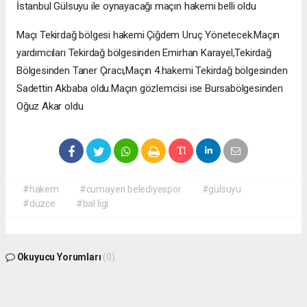
İstanbul Gülsuyu ile oynayacağı maçın hakemi belli oldu
Maçı Tekirdağ bölgesi hakemi Çiğdem Uruç Yönetecek.Maçın
yardımcıları Tekirdağ bölgesinden Emirhan Karayel,Tekirdağ
Bölgesinden Taner Çıracı,Maçın 4.hakemi Tekirdağ bölgesinden
Sadettin Akbaba oldu.Maçın gözlemcisi ise Bursabölgesinden
Oğuz Akar oldu
#hakem
#cumayeri belediyespor
#gülsuyu
#düzce
#bal ligi
Okuyucu Yorumları
(0)