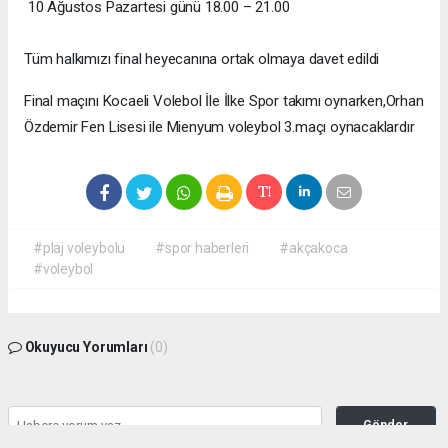
10 Ağustos Pazartesi günü 18.00 – 21.00
Tüm halkımızı final heyecanına ortak olmaya davet edildi
Final maçını Kocaeli Volebol İle İlke Spor takımı oynarken,Orhan
Özdemir Fen Lisesi ile Mienyum voleybol 3.maçı oynacaklardır
#plaj voleybolu
#spor haberleri
#akçakoca
#voleybol
Okuyucu Yorumları
(0)
Gönder