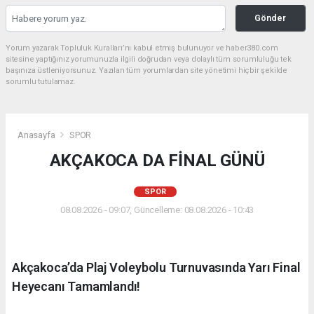
Gönder
Yorum yazarak Topluluk Kuralları’nı kabul etmiş bulunuyor ve haber380.com
sitesine yaptığınız yorumunuzla ilgili doğrudan veya dolaylı tüm sorumluluğu tek
başınıza üstleniyorsunuz. Yazılan tüm yorumlardan site yönetimi hiçbir şekilde
sorumlu tutulamaz.
Anasayfa
SPOR
AKÇAKOCA DA FİNAL GÜNÜ
SPOR
08.08.2026 - 09:07, Güncelleme: 08.08.2026 - 10:43
Akçakoca’da Plaj Voleybolu Turnuvasında Yarı Final
Heyecanı Tamamlandı!