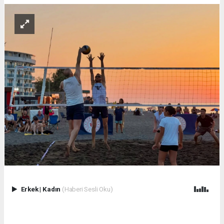
Erkek
|
Kadın
(Haberi Sesli Oku)