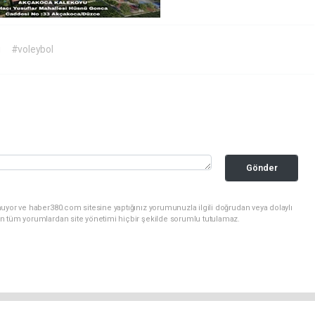
i
#voleybol
Gönder
uyor ve haber380.com sitesine yaptığınız yorumunuzla ilgili doğrudan veya dolaylı
n tüm yorumlardan site yönetimi hiçbir şekilde sorumlu tutulamaz.