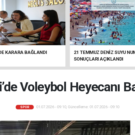
DE KARARA BAĞLANDI
21 TEMMUZ DENİZ SUYU N
SONUÇLARI AÇIKLANDI
li’de Voleybol Heyecanı Ba
01.07.2026 - 09:10, Güncelleme: 01.07.2026 - 09:10
SPOR