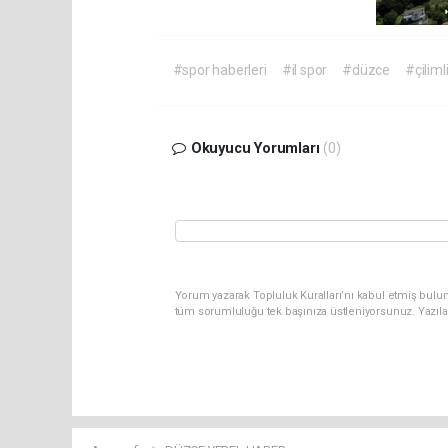
#spor haberleri
#il spor
#düzce
#çiliml
Okuyucu Yorumları
(0)
Yorum yazarak Topluluk Kuralları’nı kabul etmiş bulun
tüm sorumluluğu tek başınıza üstleniyorsunuz. Yazıla