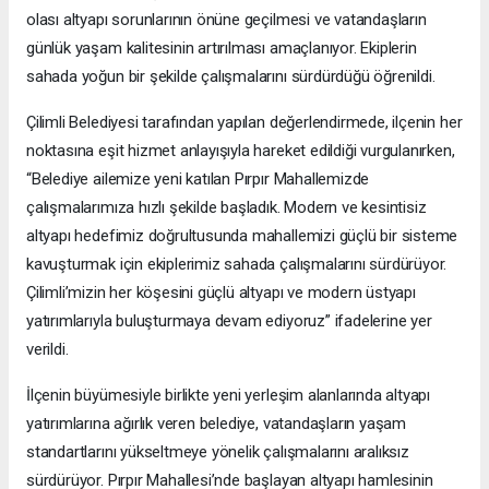
olası altyapı sorunlarının önüne geçilmesi ve vatandaşların
günlük yaşam kalitesinin artırılması amaçlanıyor. Ekiplerin
sahada yoğun bir şekilde çalışmalarını sürdürdüğü öğrenildi.
Çilimli Belediyesi tarafından yapılan değerlendirmede, ilçenin her
noktasına eşit hizmet anlayışıyla hareket edildiği vurgulanırken,
“Belediye ailemize yeni katılan Pırpır Mahallemizde
çalışmalarımıza hızlı şekilde başladık. Modern ve kesintisiz
altyapı hedefimiz doğrultusunda mahallemizi güçlü bir sisteme
kavuşturmak için ekiplerimiz sahada çalışmalarını sürdürüyor.
Çilimli’mizin her köşesini güçlü altyapı ve modern üstyapı
yatırımlarıyla buluşturmaya devam ediyoruz” ifadelerine yer
verildi.
İlçenin büyümesiyle birlikte yeni yerleşim alanlarında altyapı
yatırımlarına ağırlık veren belediye, vatandaşların yaşam
standartlarını yükseltmeye yönelik çalışmalarını aralıksız
sürdürüyor. Pırpır Mahallesi’nde başlayan altyapı hamlesinin