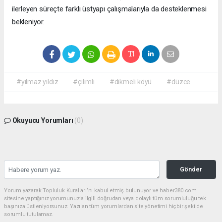
ilerleyen süreçte farklı üstyapı çalışmalarıyla da desteklenmesi
bekleniyor.
#yılmaz yıldız
#çilimli
#dikmeli köyü
#düzce
Okuyucu Yorumları
(0)
Gönder
Yorum yazarak Topluluk Kuralları’nı kabul etmiş bulunuyor ve haber380.com
sitesine yaptığınız yorumunuzla ilgili doğrudan veya dolaylı tüm sorumluluğu tek
başınıza üstleniyorsunuz. Yazılan tüm yorumlardan site yönetimi hiçbir şekilde
sorumlu tutulamaz.