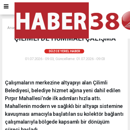
Anasayfa
DÜZCE YEREL HABER
ÇİLİMLİ DE HUMMALI ÇALIŞMA
DÜZCE YEREL HABER
01.07.2026 - 09:03, Güncelleme: 01.07.2026 - 09:03
Çalışmaların merkezine altyapıyı alan Çilimli
Belediyesi, belediye hizmet ağına yeni dahil edilen
Pırpır Mahallesi’nde ilk adımları hızla attı.
Mahallenin modern ve sağlıklı bir altyapı sistemine
kavuşması amacıyla başlatılan su kolektör bağlantı
çalışmalarıyla bölgede kapsamlı bir dönüşüm
süreci başladı.