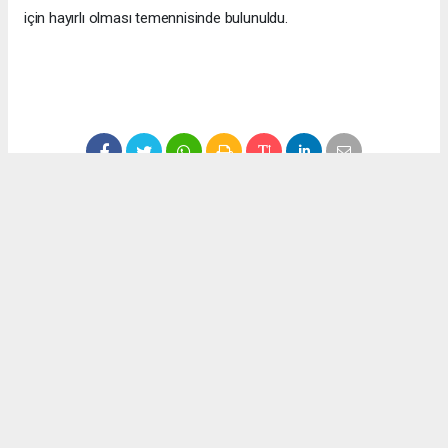
için hayırlı olması temennisinde bulunuldu.
#ekonomi
#fındık
#düzce
#fındık fiyatları
Okuyucu Yorumları
(0)
Gönder
Yorum yazarak Topluluk Kuralları’nı kabul etmiş bulunuyor ve haber380.com
sitesine yaptığınız yorumunuzla ilgili doğrudan veya dolaylı tüm sorumluluğu tek
başınıza üstleniyorsunuz. Yazılan tüm yorumlardan site yönetimi hiçbir şekilde