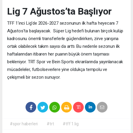
Lig 7 Ağustos’ta Başlıyor
TFF 1'inci Lig'de 2026-2027 sezonunun ilk hafta heyecanı 7
Ağustos'ta başlayacak. Süper Lig hedefi bulunan birçok kulüp
kadrosunu önemli transferlerle güçlendirirken, zirve yarışına
ortak olabilecek takım sayısı da arttı. Bu nedenle sezonun ilk
haftalarından itibaren her puanın büyük önem taşıması
bekleniyor. TRT Spor ve Bein Sports ekranlarında yayınlanacak
mücadeleler, futbolseverlere yine oldukça tempolu ve
çekişmeli bir sezon sunuyor.
#spor haberleri
#trt
#tff 1.lig