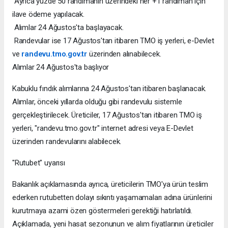
Ayrıca yüzde 50 randımanın üzerindeki her +1 randıman için
ilave ödeme yapılacak.
Alımlar 24 Ağustos'ta başlayacak.
Randevular ise 17 Ağustos'tan itibaren TMO iş yerleri, e-Devlet
ve
randevu.tmo.gov.tr
üzerinden alınabilecek.
Alımlar 24 Ağustos'ta başlıyor
Kabuklu fındık alımlarına 24 Ağustos'tan itibaren başlanacak.
Alımlar, önceki yıllarda olduğu gibi randevulu sistemle
gerçekleştirilecek. Üreticiler, 17 Ağustos'tan itibaren TMO iş
yerleri, "randevu.tmo.gov.tr" internet adresi veya E-Devlet
üzerinden randevularını alabilecek.
"Rutubet" uyarısı
Bakanlık açıklamasında ayrıca, üreticilerin TMO'ya ürün teslim
ederken rutubetten dolayı sıkıntı yaşamamaları adına ürünlerini
kurutmaya azami özen göstermeleri gerektiği hatırlatıldı.
Açıklamada, yeni hasat sezonunun ve alım fiyatlarının üreticiler