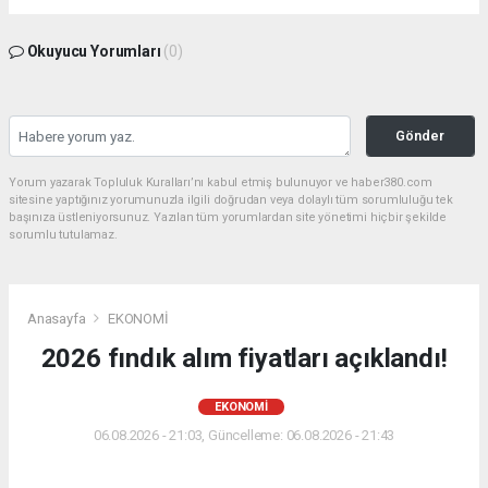
Okuyucu Yorumları
(0)
Gönder
Yorum yazarak Topluluk Kuralları’nı kabul etmiş bulunuyor ve haber380.com
sitesine yaptığınız yorumunuzla ilgili doğrudan veya dolaylı tüm sorumluluğu tek
başınıza üstleniyorsunuz. Yazılan tüm yorumlardan site yönetimi hiçbir şekilde
sorumlu tutulamaz.
Anasayfa
EKONOMİ
2026 fındık alım fiyatları açıklandı!
EKONOMİ
06.08.2026 - 21:03, Güncelleme: 06.08.2026 - 21:43