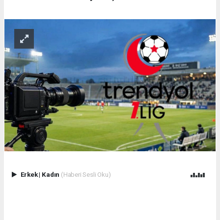
Erkek
|
Kadın
(Haberi Sesli Oku)