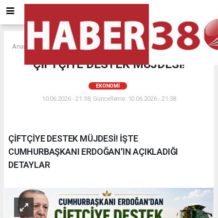
Anasayfa
EKONOMİ
ÇİFTÇİYE DESTEK MÜJDESİ!
EKONOMİ
10.06.2026 - 21:38, Güncelleme: 10.06.2026 - 21:38
ÇİFTÇİYE DESTEK MÜJDESİ! İŞTE
CUMHURBAŞKANI ERDOĞAN'IN AÇIKLADIĞI
DETAYLAR