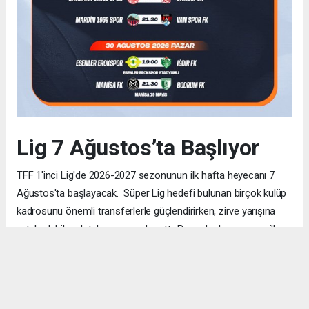
Lig 7 Ağustos’ta Başlıyor
TFF 1'inci Lig'de 2026-2027 sezonunun ilk hafta heyecanı 7
Ağustos'ta başlayacak. Süper Lig hedefi bulunan birçok kulüp
kadrosunu önemli transferlerle güçlendirirken, zirve yarışına
ortak olabilecek takım sayısı da arttı. Bu nedenle sezonun ilk
haftalarından itibaren her puanın büyük önem taşıması
bekleniyor. TRT Spor ve Bein Sports ekranlarında yayınlanacak
mücadeleler, futbolseverlere yine oldukça tempolu ve
çekişmeli bir sezon sunuyor.