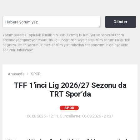
Gönder
Yorum yazarak Topluluk Kuralları’nı kabul etmiş bulunuyor ve haber380.com
sitesine yaptığınız yorumunuzla ilgili doğrudan veya dolaylı tüm sorumluluğu tek
başınıza üstleniyorsunuz. Yazılan tüm yorumlardan site yönetimi hiçbir şekilde
sorumlu tutulamaz.
Anasayfa
SPOR
TFF 1’inci Lig 2026/27 Sezonu da
TRT Spor’da
SPOR
06.08.2026 - 12:11, Güncelleme: 06.08.2026 - 21:37