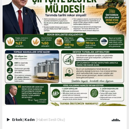
Erkek
|
Kadın
(Haberi Sesli Oku)