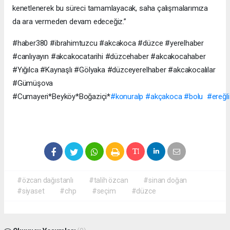
kenetlenerek bu süreci tamamlayacak, saha çalışmalarımıza
da ara vermeden devam edeceğiz.”
#haber380 #ibrahimtuzcu #akcakoca #düzce #yerelhaber
#canlıyayın #akcakocatarihi #düzcehaber #akcakocahaber
#Yığılca #Kaynaşlı #Gölyaka #düzceyerelhaber #akcakocalılar
#Gümüşova
#Cumayeri*Beyköy*Boğaziçi*
#konuralp
#akçakoca
#bolu
#ereğli
#özcan dağıstanlı
#talih özcan
#sinan doğan
#siyaset
#chp
#seçim
#düzce