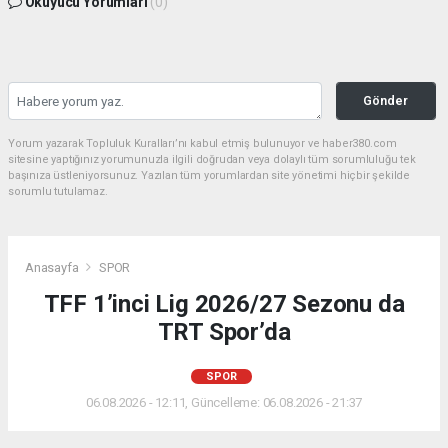
Okuyucu Yorumları
(0)
Gönder
Yorum yazarak Topluluk Kuralları’nı kabul etmiş bulunuyor ve haber380.com
sitesine yaptığınız yorumunuzla ilgili doğrudan veya dolaylı tüm sorumluluğu tek
başınıza üstleniyorsunuz. Yazılan tüm yorumlardan site yönetimi hiçbir şekilde
sorumlu tutulamaz.
Anasayfa
SPOR
TFF 1’inci Lig 2026/27 Sezonu da
TRT Spor’da
SPOR
06.08.2026 - 12:11, Güncelleme: 06.08.2026 - 21:37