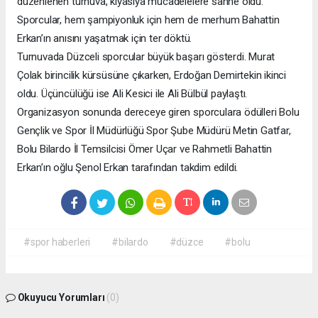
düzenlenen turnuva, kıyasıya mücadelelere sahne oldu.
Sporcular, hem şampiyonluk için hem de merhum Bahattin
Erkan’ın anısını yaşatmak için ter döktü.
Turnuvada Düzceli sporcular büyük başarı gösterdi. Murat
Çolak birincilik kürsüsüne çıkarken, Erdoğan Demirtekin ikinci
oldu. Üçüncülüğü ise Ali Kesici ile Ali Bülbül paylaştı.
Organizasyon sonunda dereceye giren sporculara ödülleri Bolu
Gençlik ve Spor İl Müdürlüğü Spor Şube Müdürü Metin Gatfar,
Bolu Bilardo İl Temsilcisi Ömer Uçar ve Rahmetli Bahattin
Erkan’ın oğlu Şenol Erkan tarafından takdim edildi.
#spor haberleri
#bilardo
#düzce
#bolu
Okuyucu Yorumları
(0)