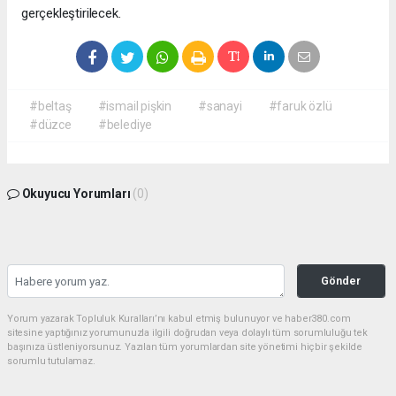
gerçekleştirilecek.
#beltaş
#ismail pişkin
#sanayi
#faruk özlü
#düzce
#belediye
Okuyucu Yorumları
(0)
Gönder
Yorum yazarak Topluluk Kuralları’nı kabul etmiş bulunuyor ve haber380.com
sitesine yaptığınız yorumunuzla ilgili doğrudan veya dolaylı tüm sorumluluğu tek
başınıza üstleniyorsunuz. Yazılan tüm yorumlardan site yönetimi hiçbir şekilde
sorumlu tutulamaz.