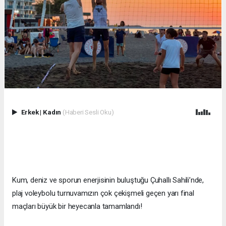
Erkek
|
Kadın
(Haberi Sesli Oku)
Kum, deniz ve sporun enerjisinin buluştuğu Çuhallı Sahili’nde,
plaj voleybolu turnuvamızın çok çekişmeli geçen yarı final
maçları büyük bir heyecanla tamamlandı!