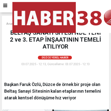
Anasayfa
DÜZCE YEREL HABER
BELTAŞ SANAYİ SİTESİ’NDE YENİ
2 ve 3. ETAP İNŞAATININ TEMELİ
ATILIYOR
DÜZCE YEREL HABER
03.07.2025 - 12:13, Güncelleme: 03.07.2025 - 12:13
Başkan Faruk Özlü, Düzce de örnek bir proje olan
Beltaş Sanayi Sitesinin kalan etaplarının temelini
atarak kentsel dönüşüme hız veriyor