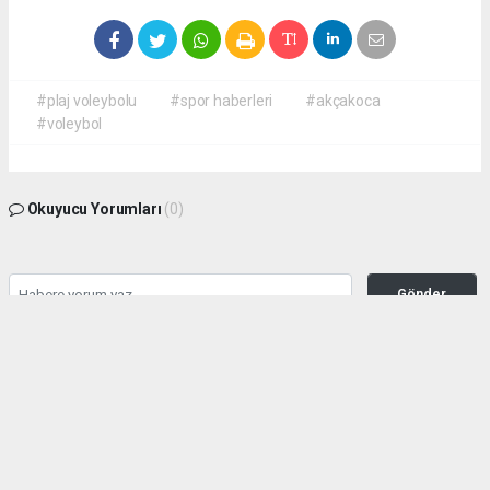
#plaj voleybolu
#spor haberleri
#akçakoca
#voleybol
Okuyucu Yorumları
(0)
Gönder
Yorum yazarak Topluluk Kuralları’nı kabul etmiş bulunuyor ve haber380.com
sitesine yaptığınız yorumunuzla ilgili doğrudan veya dolaylı tüm sorumluluğu tek
başınıza üstleniyorsunuz. Yazılan tüm yorumlardan site yönetimi hiçbir şekilde
sorumlu tutulamaz.