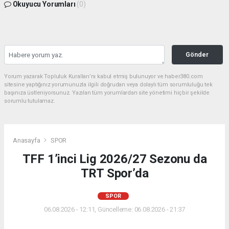
Okuyucu Yorumları
(0)
Gönder
Yorum yazarak Topluluk Kuralları’nı kabul etmiş bulunuyor ve haber380.com
sitesine yaptığınız yorumunuzla ilgili doğrudan veya dolaylı tüm sorumluluğu tek
başınıza üstleniyorsunuz. Yazılan tüm yorumlardan site yönetimi hiçbir şekilde
sorumlu tutulamaz.
Anasayfa
SPOR
TFF 1’inci Lig 2026/27 Sezonu da
TRT Spor’da
SPOR
06.08.2026 - 12:11, Güncelleme: 06.08.2026 - 21:37