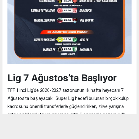
Lig 7 Ağustos’ta Başlıyor
TFF 1'inci Lig'de 2026-2027 sezonunun ilk hafta heyecanı 7
Ağustos'ta başlayacak. Süper Lig hedefi bulunan birçok kulüp
kadrosunu önemli transferlerle güçlendirirken, zirve yarışına
ortak olabilecek takım sayısı da arttı. Bu nedenle sezonun ilk
haftalarından itibaren her puanın büyük önem taşıması
bekleniyor. TRT Spor ve Bein Sports ekranlarında yayınlanacak
mücadeleler, futbolseverlere yine oldukça tempolu ve