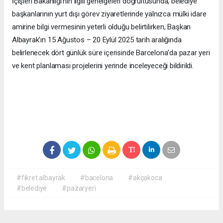
İçişleri Bakanlığı’nın ilgili genelgeleri doğrultusunda, belediye
başkanlarının yurt dışı görev ziyaretlerinde yalnızca mülki idare
amirine bilgi vermesinin yeterli olduğu belirtilirken, Başkan
Albayrak’ın 15 Ağustos – 20 Eylül 2025 tarih aralığında
belirlenecek dört günlük süre içerisinde Barcelona’da pazar yeri
ve kent planlaması projelerini yerinde inceleyeceği bildirildi.
#fikret albayrak
#bacelona
#akçakoca
#belediye
#pazaryeri