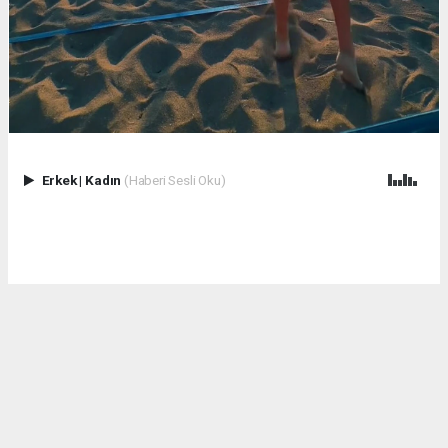
Erkek
|
Kadın
(Haberi Sesli Oku)
Kum, deniz ve sporun enerjisi Çuhallı Sahili’nde hız kesmeden
sürüyor!
Plaj voleybolu turnuvamızın ikinci gününde de birbirinden