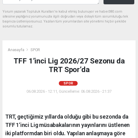
Yorum yazarak Topluluk Kuralları’nı kabul etmiş bulunuyor ve haber380.com
sitesine yaptığınız yorumunuzla ilgili doğrudan veya dolaylı tüm sorumluluğu tek
başınıza üstleniyorsunuz. Yazılan tüm yorumlardan site yönetimi hiçbir şekilde
sorumlu tutulamaz.
Anasayfa
SPOR
TFF 1’inci Lig 2026/27 Sezonu da
TRT Spor’da
SPOR
06.08.2026 - 12:11, Güncelleme: 06.08.2026 - 21:37
TRT, geçtiğimiz yıllarda olduğu gibi bu sezonda da
TFF 1’inci Lig müsabakalarının yayınlarını üstlenen
iki platformdan biri oldu. Yapılan anlaşmaya göre