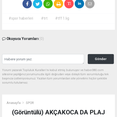
#spor haberleri
#trt
#tff 1.lig
Okuyucu Yorumları
(0)
Gönder
Yorum yazarak Topluluk Kuralları’nı kabul etmiş bulunuyor ve haber380.com
sitesine yaptığınız yorumunuzla ilgili doğrudan veya dolaylı tüm sorumluluğu tek
başınıza üstleniyorsunuz. Yazılan tüm yorumlardan site yönetimi hiçbir şekilde
sorumlu tutulamaz.
Anasayfa
SPOR
(Görüntülü) AKÇAKOCA DA PLAJ