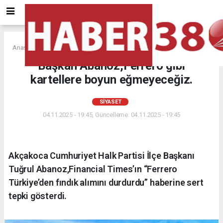
Anasayfa
SİYASET
Başkan Abanoz,Ferrero gibi
kartellere boyun eğmeyeceğiz.
SİYASET
04.11.2025 - 19:45, Güncelleme: 04.11.2025 - 19:45
Akçakoca Cumhuriyet Halk Partisi İlçe Başkanı
Tuğrul Abanoz,Financial Times’ın “Ferrero
Türkiye’den fındık alımını durdurdu” haberine sert
tepki gösterdi.