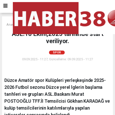
Anasayfa
SPOR
ASL.18 Ekim,2025 tarihinde start
veriliyor.
SPOR
09.09.2025 - 11:27, Güncelleme: 09.09.2025 - 11:27
Düzce Amatör spor Kulüpleri yerleşkeşinde 2025-
2026 Futbol sezonu Düzce yerel lglerin başlama
tarıhleri ve grupları ASL.Baskanı Murat
POSTOOĞLU TFF.İl Temsilcisi Gökhan KARADAĞ ve
kulüp temsilcilerinin katılımlarıyla yapılan
iştişareler sonrasında belirlendi.