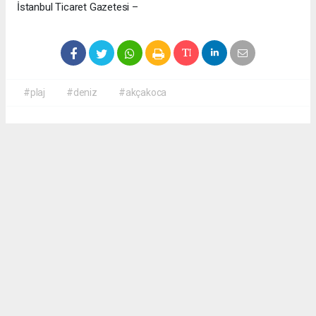
İstanbul Ticaret Gazetesi –
#plaj
#deniz
#akçakoca
Okuyucu Yorumları
(0)
Gönder
Yorum yazarak Topluluk Kuralları’nı kabul etmiş bulunuyor ve haber380.com
sitesine yaptığınız yorumunuzla ilgili doğrudan veya dolaylı tüm sorumluluğu tek
başınıza üstleniyorsunuz. Yazılan tüm yorumlardan site yönetimi hiçbir şekilde
sorumlu tutulamaz.