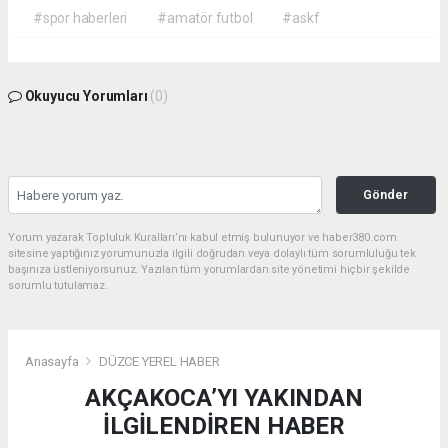
#spor haberleri
#amatör futbol
#askf
Okuyucu Yorumları
(0)
Gönder
Yorum yazarak Topluluk Kuralları’nı kabul etmiş bulunuyor ve haber380.com
sitesine yaptığınız yorumunuzla ilgili doğrudan veya dolaylı tüm sorumluluğu tek
başınıza üstleniyorsunuz. Yazılan tüm yorumlardan site yönetimi hiçbir şekilde
sorumlu tutulamaz.
Anasayfa
DÜZCE YEREL HABER
AKÇAKOCA’YI YAKINDAN
İLGİLENDİREN HABER