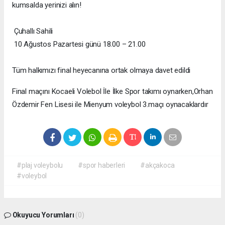
kumsalda yerinizi alın!
Çuhallı Sahili
10 Ağustos Pazartesi günü 18.00 – 21.00
Tüm halkımızı final heyecanına ortak olmaya davet edildi
Final maçını Kocaeli Volebol İle İlke Spor takımı oynarken,Orhan
Özdemir Fen Lisesi ile Mienyum voleybol 3.maçı oynacaklardır
#plaj voleybolu
#spor haberleri
#akçakoca
#voleybol
Okuyucu Yorumları
(0)