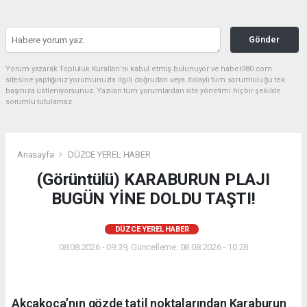
Gönder
Yorum yazarak Topluluk Kuralları’nı kabul etmiş bulunuyor ve haber380.com
sitesine yaptığınız yorumunuzla ilgili doğrudan veya dolaylı tüm sorumluluğu tek
başınıza üstleniyorsunuz. Yazılan tüm yorumlardan site yönetimi hiçbir şekilde
sorumlu tutulamaz.
Anasayfa
DÜZCE YEREL HABER
(Görüntülü) KARABURUN PLAJI
BUGÜN YİNE DOLDU TAŞTI!
DÜZCE YEREL HABER
08.08.2026 - 09:39, Güncelleme: 08.08.2026 - 10:28
Akçakoca’nın gözde tatil noktalarından Karaburun