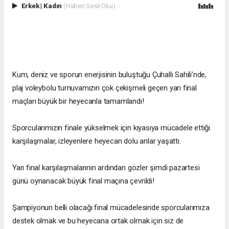
Erkek
|
Kadın
(Haberi Sesli Oku)
Kum, deniz ve sporun enerjisinin buluştuğu Çuhallı Sahili’nde,
plaj voleybolu turnuvamızın çok çekişmeli geçen yarı final
maçları büyük bir heyecanla tamamlandı!
Sporcularımızın finale yükselmek için kıyasıya mücadele ettiği
karşılaşmalar, izleyenlere heyecan dolu anlar yaşattı.
Yarı final karşılaşmalarının ardından gözler şimdi pazartesi
günü oynanacak büyük final maçına çevrildi!
Şampiyonun belli olacağı final mücadelesinde sporcularımıza
destek olmak ve bu heyecana ortak olmak için siz de