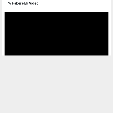
Habere Ek Video
Okuyucu Yorumları
(0)
Gönder