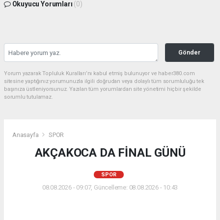
Okuyucu Yorumları
(0)
Gönder
Yorum yazarak Topluluk Kuralları’nı kabul etmiş bulunuyor ve haber380.com
sitesine yaptığınız yorumunuzla ilgili doğrudan veya dolaylı tüm sorumluluğu tek
başınıza üstleniyorsunuz. Yazılan tüm yorumlardan site yönetimi hiçbir şekilde
sorumlu tutulamaz.
Anasayfa
SPOR
AKÇAKOCA DA FİNAL GÜNÜ
SPOR
08.08.2026 - 09:07, Güncelleme: 08.08.2026 - 10:43