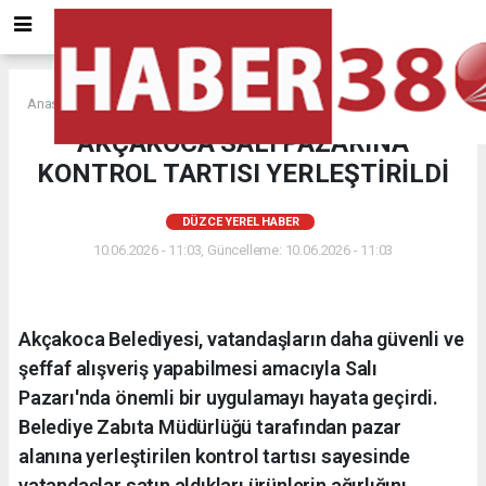
Anasayfa
DÜZCE YEREL HABER
AKÇAKOCA SALI PAZARINA
KONTROL TARTISI YERLEŞTİRİLDİ
DÜZCE YEREL HABER
10.06.2026 - 11:03, Güncelleme: 10.06.2026 - 11:03
Akçakoca Belediyesi, vatandaşların daha güvenli ve
şeffaf alışveriş yapabilmesi amacıyla Salı
Pazarı'nda önemli bir uygulamayı hayata geçirdi.
Belediye Zabıta Müdürlüğü tarafından pazar
alanına yerleştirilen kontrol tartısı sayesinde
vatandaşlar satın aldıkları ürünlerin ağırlığını