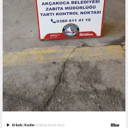
Erkek
|
Kadın
(Haberi Sesli Oku)