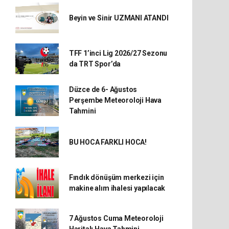
Beyin ve Sinir UZMANI ATANDI
TFF 1’inci Lig 2026/27 Sezonu
da TRT Spor’da
Düzce de 6- Ağustos
Perşembe Meteoroloji Hava
Tahmini
BU HOCA FARKLI HOCA!
Fındık dönüşüm merkezi için
makine alım ihalesi yapılacak
7 Ağustos Cuma Meteoroloji