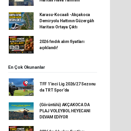
Haritalı Hava Tahmini
Karasu-Kocaali -Akçakoca
Demiryolu Hattının Güzergâh
Haritası Ortaya Çıktı
2026 fındık alım fiyatları
açıklandı!
En Çok Okunanlar
TFF 1’inci Lig 2026/27 Sezonu
da TRT Spor’da
(Görüntülü) AKÇAKOCA DA
PLAJ VOLEYBOL HEYECANI
DEVAM EDİYOR