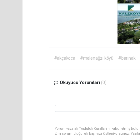
#akçakoca
#melenağzı köyü
#barınak
Okuyucu Yorumları
(0)
Yorum yazarak Topluluk Kuralları’nı kabul etmiş bulun
tüm sorumluluğu tek başınıza üstleniyorsunuz. Yazıla