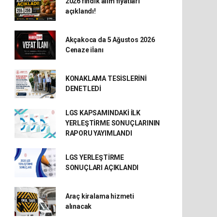
2026 fındık alım fiyatları
açıklandı!
Akçakoca da 5 Ağustos 2026
Cenaze iİanı
KONAKLAMA TESİSLERİNİ
DENETLEDİ
LGS KAPSAMINDAKİ İLK
YERLEŞTİRME SONUÇLARININ
RAPORU YAYIMLANDI
LGS YERLEŞTİRME
SONUÇLARI AÇIKLANDI
Araç kiralama hizmeti
alınacak