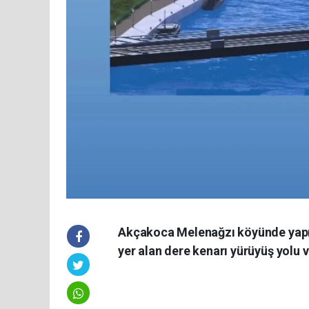
Akçakoca Melenağzı köyünde yap
yer alan dere kenarı yürüyüş yolu v