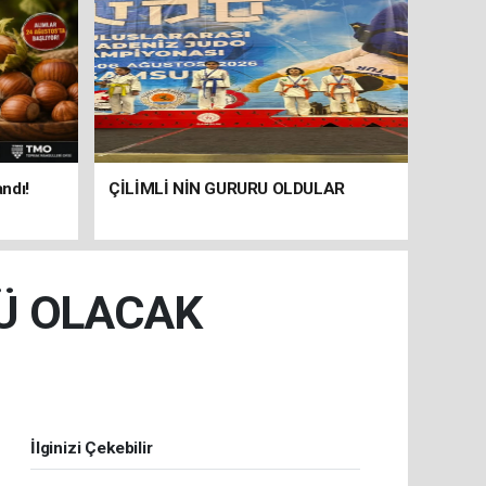
andı!
ÇİLİMLİ NİN GURURU OLDULAR
Ü OLACAK
İlginizi Çekebilir