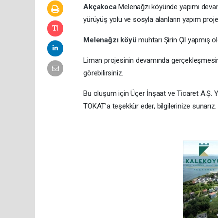
Akçakoca
Melenağzı köyünde yapımı devam
yürüyüş yolu ve sosyla alanların yapım projes
Melenağzı köyü
muhtarı Şirin Çil yapmış o
Liman projesinin devamında gerçekleşmesini 
görebilirsiniz.
Bu oluşum için Üçer İnşaat ve Ticaret A.Ş.
TOKAT'a teşekkür eder, bilgilerinize sunarız.