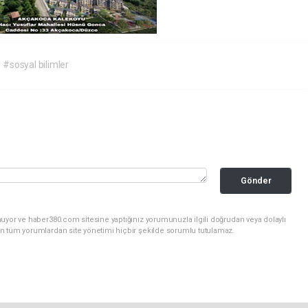
#sosyal bilimler
Gönder
uyor ve haber380.com sitesine yaptığınız yorumunuzla ilgili doğrudan veya dolaylı
n tüm yorumlardan site yönetimi hiçbir şekilde sorumlu tutulamaz.