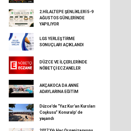
2.HİLALTEPE ŞENLİKLERİ 5-9
AĞUSTOS GÜNLERİNDE
YAPILIYOR
LGS YERLEŞTİRME
SONUÇLARI AÇIKLANDI
DÜZCE VE İLÇERLERİNDE
NÖBETÇİ ECZANELER
AKÇAKOCA DA ANNE
ADAYLARINA EĞİTİM
Düzce'de “Yaz Kur’an Kursları
Coşkusu” Konuralp’ de
yaşandı
2027 Yılı Hac Organizasyonu