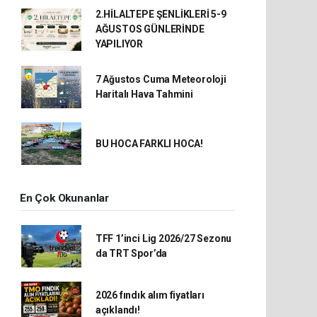
2.HİLALTEPE ŞENLİKLERİ 5-9
AĞUSTOS GÜNLERİNDE
YAPILIYOR
7 Ağustos Cuma Meteoroloji
Haritalı Hava Tahmini
BU HOCA FARKLI HOCA!
En Çok Okunanlar
TFF 1’inci Lig 2026/27 Sezonu
da TRT Spor’da
2026 fındık alım fiyatları
açıklandı!