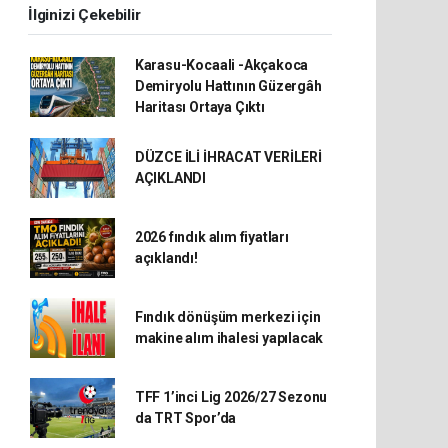
İlginizi Çekebilir
Karasu-Kocaali -Akçakoca
Demiryolu Hattının Güzergâh
Haritası Ortaya Çıktı
DÜZCE İLİ İHRACAT VERİLERİ
AÇIKLANDI
2026 fındık alım fiyatları
açıklandı!
Fındık dönüşüm merkezi için
makine alım ihalesi yapılacak
TFF 1’inci Lig 2026/27 Sezonu
da TRT Spor’da