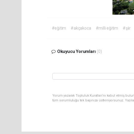
#eğitim
#akçakoca
#milli eğitim
#şiir
Okuyucu Yorumları
(0)
Yorum yazarak Topluluk Kuralları’nı kabul etmiş bulun
tüm sorumluluğu tek başınıza üstleniyorsunuz. Yazıla