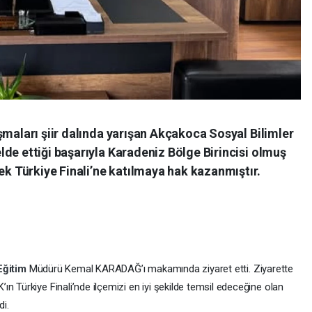
şmaları şiir dalında yarışan Akçakoca Sosyal Bilimler
de ettiği başarıyla Karadeniz Bölge Birincisi olmuş
 Türkiye Finali’ne katılmaya hak kazanmıştır.
Eğitim
Müdürü Kemal KARADAĞ’ı makamında ziyaret etti. Ziyarette
n Türkiye Finali’nde ilçemizi en iyi şekilde temsil edeceğine olan
di.