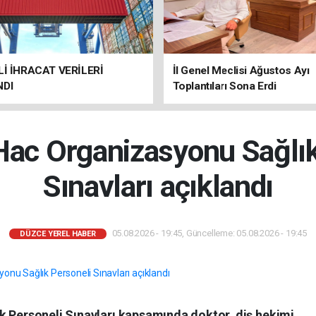
Lİ İHRACAT VERİLERİ
İl Genel Meclisi Ağustos Ayı
NDI
Toplantıları Sona Erdi
Hac Organizasyonu Sağlı
Sınavları açıklandı
05.08.2026 - 19:45, Güncelleme: 05.08.2026 - 19:45
DÜZCE YEREL HABER
k Personeli Sınavları kapsamında doktor, diş hekimi,