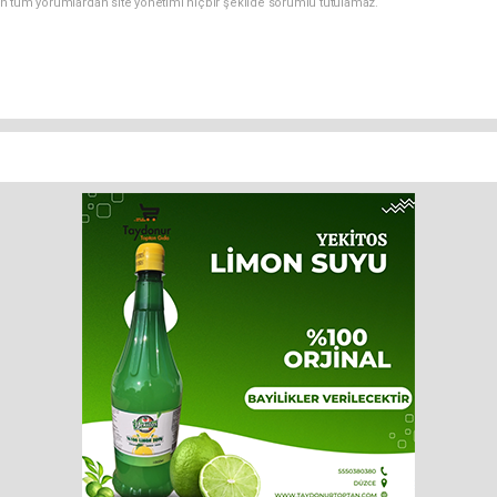
n tüm yorumlardan site yönetimi hiçbir şekilde sorumlu tutulamaz.