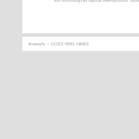
tüm sorumluluğu tek başınıza üstleniyorsunuz. Yazıla
Anasayfa
DÜZCE YEREL HABER