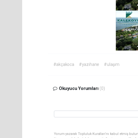
#akçakoca
#yazıhane
#ulaşım
Okuyucu Yorumları
(0)
Yorum yazarak Topluluk Kuralları’nı kabul etmiş bulun