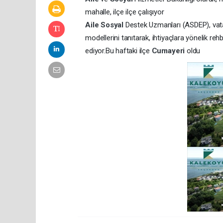
mahalle, ilçe ilçe çalışıyor
Aile
Sosyal
Destek Uzmanları (ASDEP), vata
modellerini tanıtarak, ihtiyaçlara yönelik reh
ediyor.Bu haftaki ilçe
Cumayeri
oldu