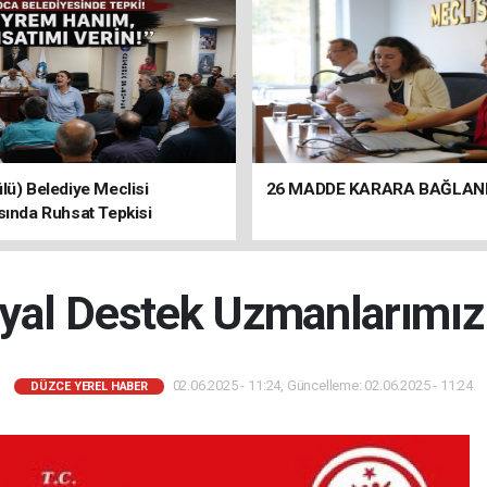
lü) Belediye Meclisi
26 MADDE KARARA BAĞLAN
sında Ruhsat Tepkisi
syal Destek Uzmanlarımız
02.06.2025 - 11:24, Güncelleme: 02.06.2025 - 11:24
DÜZCE YEREL HABER