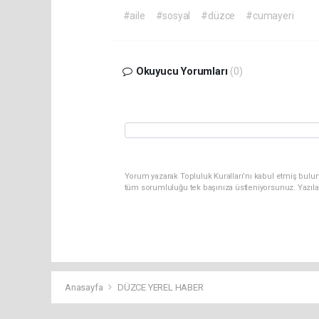
#aile
#sosyal
#düzce
#cumayeri
Okuyucu Yorumları
(0)
Yorum yazarak Topluluk Kuralları’nı kabul etmiş bulun
tüm sorumluluğu tek başınıza üstleniyorsunuz. Yazıla
Anasayfa
DÜZCE YEREL HABER