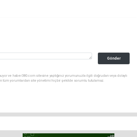
Gönder
uyor ve haber380.com sitesine yaptığınız yorumunuzla ilgili doğrudan veya dolaylı
n tüm yorumlardan site yönetimi hiçbir şekilde sorumlu tutulamaz.