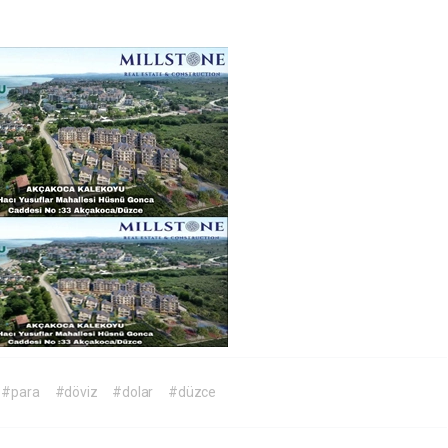
#para
#döviz
#dolar
#düzce