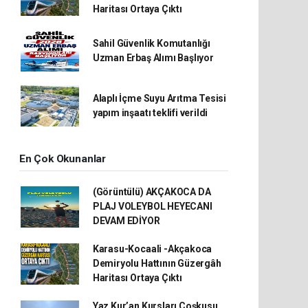
Haritası Ortaya Çıktı
Sahil Güvenlik Komutanlığı
Uzman Erbaş Alımı Başlıyor
Alaplı İçme Suyu Arıtma Tesisi
yapım inşaatı teklifi verildi
En Çok Okunanlar
(Görüntülü) AKÇAKOCA DA
PLAJ VOLEYBOL HEYECANI
DEVAM EDİYOR
Karasu-Kocaali -Akçakoca
Demiryolu Hattının Güzergâh
Haritası Ortaya Çıktı
Yaz Kur’an Kursları Coşkusu