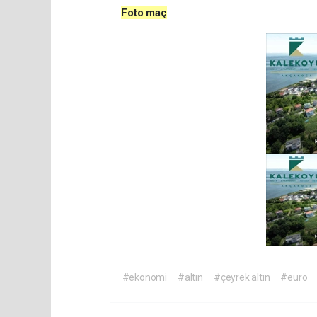
Foto maç
#ekonomi
#altın
#çeyrek altın
#euro