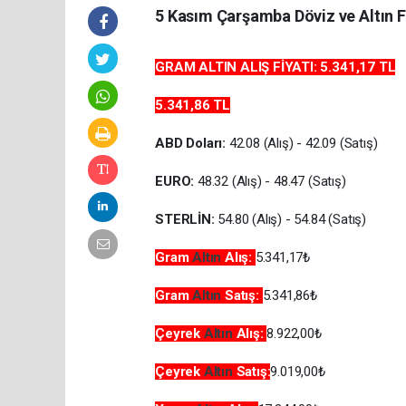
5 Kasım Çarşamba Döviz ve Altın Fi
GRAM ALTIN ALIŞ FİYATI:
5.341,17
TL
5.341,86
TL
ABD Doları:
42.08 (Alış) - 42.09 (Satış)
EURO:
48.32 (Alış) - 48.47 (Satış)
STERLİN:
54.80 (Alış) - 54.84 (Satış)
Gram
Altın
Alış:
5.341,17₺
Gram
Altın
Satış:
5.341,86₺
Çeyrek
Altın
Alış:
8.922,00₺
Çeyrek
Altın
Satış:
9.019,00₺