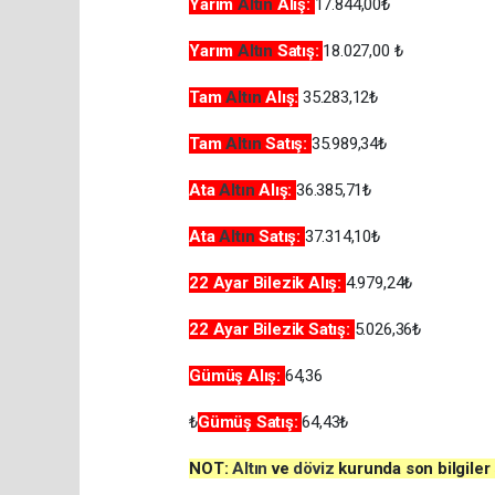
Yarım
Altın
Alış:
17.844,00₺
Yarım
Altın
Satış:
18.027,00 ₺
Tam
Altın
Alış:
35.283,12₺
Tam
Altın
Satış:
35.989,34₺
Ata
Altın
Alış:
36.385,71₺
Ata
Altın
Satış:
37.314,10₺
22 Ayar Bilezik Alış:
4.979,24₺
22 Ayar Bilezik
Satış:
5.026,36₺
Gümüş Alış:
64,36
₺
Gümüş
Satış:
64,43₺
NOT:
Altın
ve
döviz
kurunda son bilgile