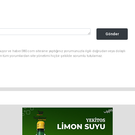
Gönder
uyor ve haber380.com sitesine yaptığınız yorumunuzla ilgili doğrudan veya dolaylı
n tüm yorumlardan site yönetimi hiçbir şekilde sorumlu tutulamaz.