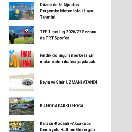
Düzce de 6- Ağustos
Perşembe Meteoroloji Hava
Tahmini
TFF 1’inci Lig 2026/27 Sezonu
da TRT Spor’da
Fındık dönüşüm merkezi için
makine alım ihalesi yapılacak
Beyin ve Sinir UZMANI ATANDI
BU HOCA FARKLI HOCA!
Karasu-Kocaali -Akçakoca
Demiryolu Hattının Güzergâh