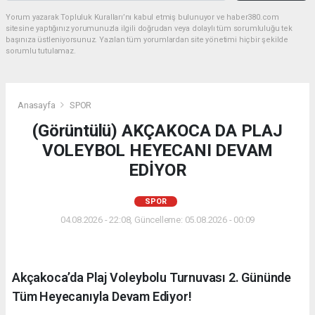
Yorum yazarak Topluluk Kuralları’nı kabul etmiş bulunuyor ve haber380.com
sitesine yaptığınız yorumunuzla ilgili doğrudan veya dolaylı tüm sorumluluğu tek
başınıza üstleniyorsunuz. Yazılan tüm yorumlardan site yönetimi hiçbir şekilde
sorumlu tutulamaz.
Anasayfa
SPOR
(Görüntülü) AKÇAKOCA DA PLAJ
VOLEYBOL HEYECANI DEVAM
EDİYOR
SPOR
04.08.2026 - 22:08, Güncelleme: 05.08.2026 - 00:09
Akçakoca’da Plaj Voleybolu Turnuvası 2. Gününde
Tüm Heyecanıyla Devam Ediyor!