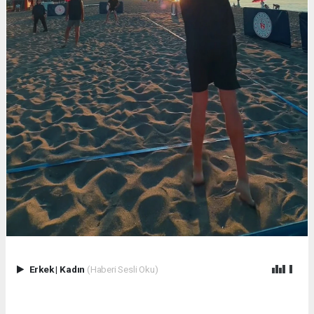
Erkek
|
Kadın
(Haberi Sesli Oku)