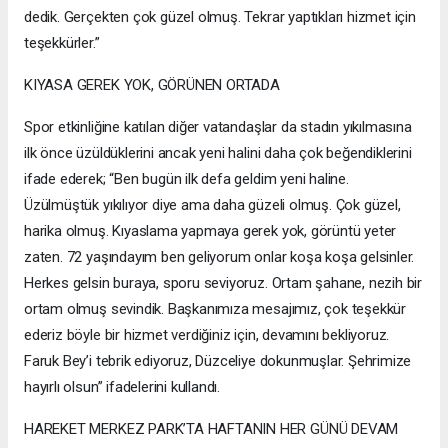
dedik. Gerçekten çok güzel olmuş. Tekrar yaptıkları hizmet için
teşekkürler.”
KIYASA GEREK YOK, GÖRÜNEN ORTADA
Spor etkinliğine katılan diğer vatandaşlar da stadın yıkılmasına
ilk önce üzüldüklerini ancak yeni halini daha çok beğendiklerini
ifade ederek; “Ben bugün ilk defa geldim yeni haline.
Üzülmüştük yıkılıyor diye ama daha güzeli olmuş. Çok güzel,
harika olmuş. Kıyaslama yapmaya gerek yok, görüntü yeter
zaten. 72 yaşındayım ben geliyorum onlar koşa koşa gelsinler.
Herkes gelsin buraya, sporu seviyoruz. Ortam şahane, nezih bir
ortam olmuş sevindik. Başkanımıza mesajımız, çok teşekkür
ederiz böyle bir hizmet verdiğiniz için, devamını bekliyoruz.
Faruk Bey’i tebrik ediyoruz, Düzceliye dokunmuşlar. Şehrimize
hayırlı olsun” ifadelerini kullandı.
HAREKET MERKEZ PARK’TA HAFTANIN HER GÜNÜ DEVAM