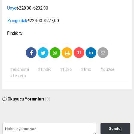
Ünye
₺228,00-₺232,00
Zonguldak
₺224,00-₺227,00
Fındık tv
#ekonomi
#fındık
#fisko
#tmo
#düzce
#ferrero
Okuyucu Yorumları
(0)
Gönder