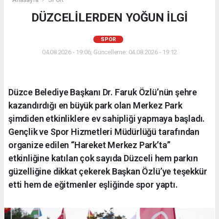
DÜZCELİLERDEN YOĞUN İLGİ
SPOR
04.08.2026 - 19:06, Güncelleme: 04.08.2026 - 19:12
Düzce Belediye Başkanı Dr. Faruk Özlü’nün şehre
kazandırdığı en büyük park olan Merkez Park
şimdiden etkinliklere ev sahipliği yapmaya başladı.
Gençlik ve Spor Hizmetleri Müdürlüğü tarafından
organize edilen “Hareket Merkez Park’ta”
etkinliğine katılan çok sayıda Düzceli hem parkın
güzelliğine dikkat çekerek Başkan Özlü’ye teşekkür
etti hem de eğitmenler eşliğinde spor yaptı.