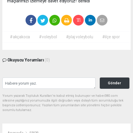
maçlarımızı izlemeye davet ediyoruz!"denildi
#akçakoca
#voleybol
#plaj voleybolu
#ilçe spor
Okuyucu Yorumları
(0)
Gönder
Yorum yazarak Topluluk Kuralları’nı kabul etmiş bulunuyor ve haber380.com
sitesine yaptığınız yorumunuzla ilgili doğrudan veya dolaylı tüm sorumluluğu tek
başınıza üstleniyorsunuz. Yazılan tüm yorumlardan site yönetimi hiçbir şekilde
sorumlu tutulamaz.
Anasayfa
SPOR