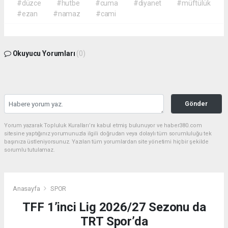
#düzce
#hutbe
#cuma
#diyanet
#müftülük
#ezan
#namaz
#cami
Okuyucu Yorumları
(0)
Gönder
Yorum yazarak Topluluk Kuralları’nı kabul etmiş bulunuyor ve haber380.com
sitesine yaptığınız yorumunuzla ilgili doğrudan veya dolaylı tüm sorumluluğu tek
başınıza üstleniyorsunuz. Yazılan tüm yorumlardan site yönetimi hiçbir şekilde
sorumlu tutulamaz.
Anasayfa
SPOR
TFF 1’inci Lig 2026/27 Sezonu da
TRT Spor’da