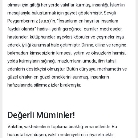
olması için gittiği her yerde vakıflar kurmuş; insanlığı, İslam’ın
mesajlarıyla buluşturmak için gayret göstermiştir. Sevgili
Peygamberimiz (s.a.s)’in, “İnsanların en hayırlısı, insanlara
faydalı olandır” hadis-i şerifi gereğince; camiler, medreseler,
hastaneler, kütüphaneler, aşevleri, köprüler ve çeşmeler inşa
ederek iyiliği kurumsal hale getirmiştir. Dinine, diline ve rengine
bakmadan; kimsesizlerin kimsesi, yetim ve öksüzlerin hamisi,
yolda kalmışların sığınağı, mazlumların umudu, ilim tahsil
edenlerin destekçisi olmuştur. Bütün dünyaya, merhametin ve
güzel ahlakın en güzel örneklerini sunmuş, insanların
hafızalarında silinmez izler bırakmıştır.
Değerli Müminler!
Vakıflar, vakfedenlerin topluma bıraktığı emanetleridir. Bu
hususta bize düşen; vakıf medeniyetimizi ihya etmektir.