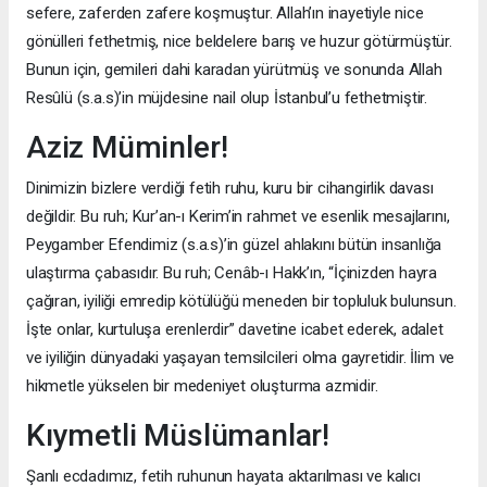
sefere, zaferden zafere koşmuştur. Allah’ın inayetiyle nice
gönülleri fethetmiş, nice beldelere barış ve huzur götürmüştür.
Bunun için, gemileri dahi karadan yürütmüş ve sonunda Allah
Resûlü (s.a.s)’in müjdesine nail olup İstanbul’u fethetmiştir.
Aziz Müminler!
Dinimizin bizlere verdiği fetih ruhu, kuru bir cihangirlik davası
değildir. Bu ruh; Kur’an-ı Kerim’in rahmet ve esenlik mesajlarını,
Peygamber Efendimiz (s.a.s)’in güzel ahlakını bütün insanlığa
ulaştırma çabasıdır. Bu ruh; Cenâb-ı Hakk’ın, “İçinizden hayra
çağıran, iyiliği emredip kötülüğü meneden bir topluluk bulunsun.
İşte onlar, kurtuluşa erenlerdir” davetine icabet ederek, adalet
ve iyiliğin dünyadaki yaşayan temsilcileri olma gayretidir. İlim ve
hikmetle yükselen bir medeniyet oluşturma azmidir.
Kıymetli Müslümanlar!
Şanlı ecdadımız, fetih ruhunun hayata aktarılması ve kalıcı