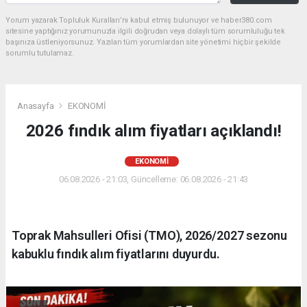
Yorum yazarak Topluluk Kuralları’nı kabul etmiş bulunuyor ve haber380.com
sitesine yaptığınız yorumunuzla ilgili doğrudan veya dolaylı tüm sorumluluğu tek
başınıza üstleniyorsunuz. Yazılan tüm yorumlardan site yönetimi hiçbir şekilde
sorumlu tutulamaz.
Anasayfa
EKONOMİ
2026 fındık alım fiyatları açıklandı!
EKONOMİ
06.08.2026 - 21:03, Güncelleme: 06.08.2026 - 21:43
Toprak Mahsulleri Ofisi (TMO), 2026/2027 sezonu
kabuklu fındık alım fiyatlarını duyurdu.