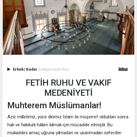
Erkek
|
Kadın
(Haberi Sesli Oku)
FETİH RUHU VE VAKIF
MEDENİYETİ
Muhterem Müslümanlar!
Aziz milletimiz, yüce dinimiz İslam ile müşerref olduktan sonra
hak ve hakikati hâkim kılmak için mücadele etmiştir. Bu
mukaddes amaç uğruna yılmadan ve usanmadan seferden