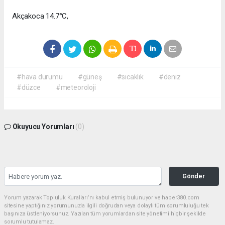
Akçakoca 14.7°C,
#hava durumu
#güneş
#sıcaklık
#deniz
#düzce
#meteoroloji
Okuyucu Yorumları
(0)
Gönder
Yorum yazarak Topluluk Kuralları’nı kabul etmiş bulunuyor ve haber380.com
sitesine yaptığınız yorumunuzla ilgili doğrudan veya dolaylı tüm sorumluluğu tek
başınıza üstleniyorsunuz. Yazılan tüm yorumlardan site yönetimi hiçbir şekilde
sorumlu tutulamaz.