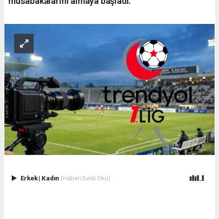
müsabakalarını almaya başladı.
Erkek
|
Kadın
(Haberi Sesli Oku)