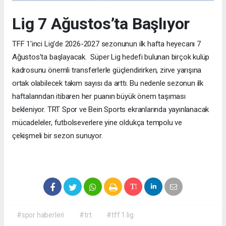
Lig 7 Ağustos’ta Başlıyor
TFF 1'inci Lig'de 2026-2027 sezonunun ilk hafta heyecanı 7
Ağustos'ta başlayacak. Süper Lig hedefi bulunan birçok kulüp
kadrosunu önemli transferlerle güçlendirirken, zirve yarışına
ortak olabilecek takım sayısı da arttı. Bu nedenle sezonun ilk
haftalarından itibaren her puanın büyük önem taşıması
bekleniyor. TRT Spor ve Bein Sports ekranlarında yayınlanacak
mücadeleler, futbolseverlere yine oldukça tempolu ve
çekişmeli bir sezon sunuyor.
#spor haberleri
#trt
#tff 1.lig