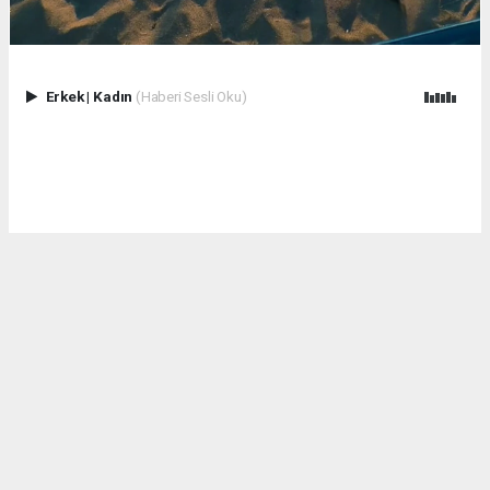
Erkek
|
Kadın
(Haberi Sesli Oku)
Kum, deniz ve sporun enerjisi Çuhallı Sahili’nde hız kesmeden
sürüyor!
Plaj voleybolu turnuvamızın ikinci gününde de birbirinden
çekişmeli karşılaşmalar sporseverlerle buluşuyor.
Sporcularımızın kıyasıya mücadelesine tanıklık etmek ve bu
heyecana ortak olmak için siz de kumsalda yerinizi alın!