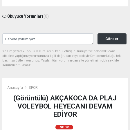
Okuyucu Yorumları
(0)
Gönder
Yorum yazarak Topluluk Kuralları’nı kabul etmiş bulunuyor ve haber380.com
sitesine yaptığınız yorumunuzla ilgili doğrudan veya dolaylı tüm sorumluluğu tek
başınıza üstleniyorsunuz. Yazılan tüm yorumlardan site yönetimi hiçbir şekilde
sorumlu tutulamaz.
Anasayfa
SPOR
(Görüntülü) AKÇAKOCA DA PLAJ
VOLEYBOL HEYECANI DEVAM
EDİYOR
SPOR