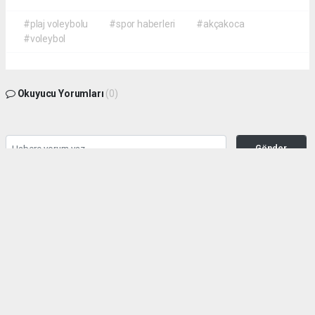
#plaj voleybolu
#spor haberleri
#akçakoca
#voleybol
Okuyucu Yorumları
(0)
Gönder
Yorum yazarak Topluluk Kuralları’nı kabul etmiş bulunuyor ve haber380.com
sitesine yaptığınız yorumunuzla ilgili doğrudan veya dolaylı tüm sorumluluğu tek
başınıza üstleniyorsunuz. Yazılan tüm yorumlardan site yönetimi hiçbir şekilde
sorumlu tutulamaz.
haber paketi
haber scripti
haber yazılımı
Tüm hakları saklı tutulmaktadır.Copyright 2026©