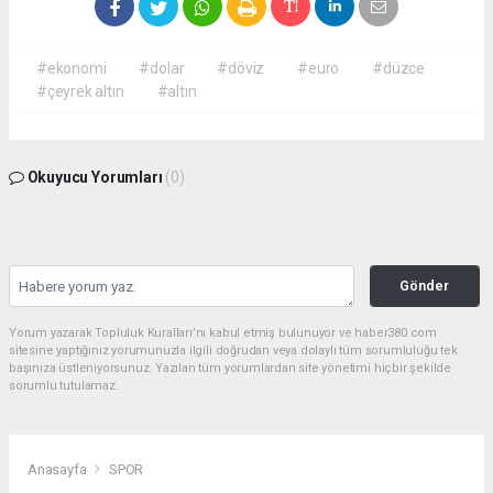
#ekonomi
#dolar
#döviz
#euro
#düzce
#çeyrek altın
#altın
Okuyucu Yorumları
(0)
Gönder
Yorum yazarak Topluluk Kuralları’nı kabul etmiş bulunuyor ve haber380.com
sitesine yaptığınız yorumunuzla ilgili doğrudan veya dolaylı tüm sorumluluğu tek
başınıza üstleniyorsunuz. Yazılan tüm yorumlardan site yönetimi hiçbir şekilde
sorumlu tutulamaz.
Anasayfa
SPOR