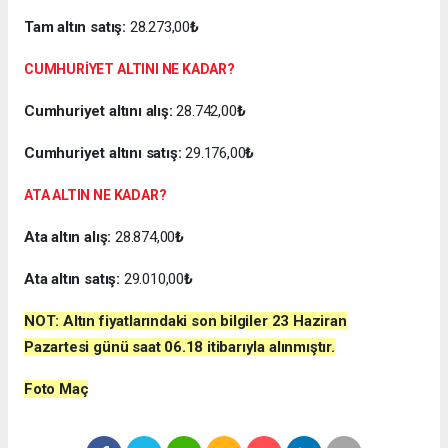
Tam altın satış:
28.273,00
₺
CUMHURİYET ALTINI NE KADAR?
Cumhuriyet altını alış:
28.742,00
₺
Cumhuriyet altını satış:
29.176,00
₺
ATA ALTIN NE KADAR?
Ata altın alış:
28.874,00
₺
Ata altın satış:
29.010,00
₺
NOT: Altın fiyatlarındaki son bilgiler
23 Haziran
Pazartesi
günü
saat 06.18
itibarıyla alınmıştır.
Foto Maç