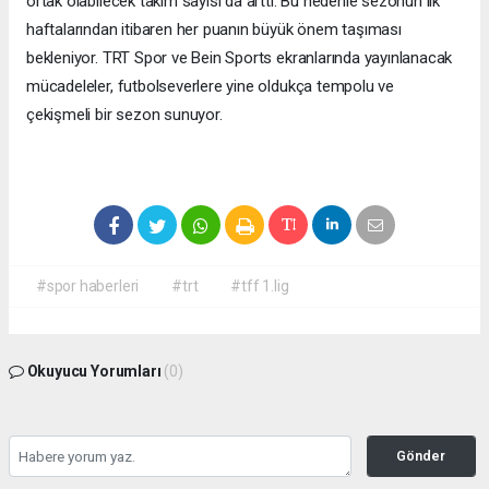
ortak olabilecek takım sayısı da arttı. Bu nedenle sezonun ilk
haftalarından itibaren her puanın büyük önem taşıması
bekleniyor. TRT Spor ve Bein Sports ekranlarında yayınlanacak
mücadeleler, futbolseverlere yine oldukça tempolu ve
çekişmeli bir sezon sunuyor.
#spor haberleri
#trt
#tff 1.lig
Okuyucu Yorumları
(0)
Gönder