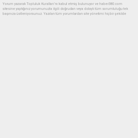
Yorum yazarak Topluluk Kuralları’nı kabul etmiş bulunuyor ve haber380.com
sitesine yaptığınız yorumunuzla ilgili doğrudan veya dolaylı tüm sorumluluğu tek
başınıza üstleniyorsunuz. Yazılan tüm yorumlardan site yönetimi hiçbir şekilde
sorumlu tutulamaz.
Anasayfa
EKONOMİ
2026 fındık alım fiyatları açıklandı!
EKONOMİ
06.08.2026 - 21:03, Güncelleme: 06.08.2026 - 21:43
Toprak Mahsulleri Ofisi (TMO), 2026/2027 sezonu
kabuklu fındık alım fiyatlarını duyurdu.