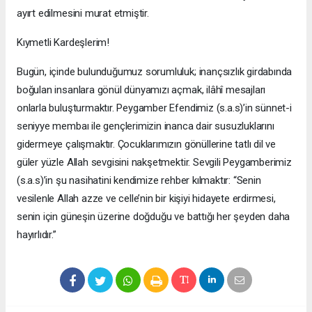
ayırt edilmesini murat etmiştir.
Kıymetli Kardeşlerim!
Bugün, içinde bulunduğumuz sorumluluk; inançsızlık girdabında
boğulan insanlara gönül dünyamızı açmak, ilâhî mesajları
onlarla buluşturmaktır. Peygamber Efendimiz (s.a.s)’in sünnet-i
seniyye membaı ile gençlerimizin inanca dair susuzluklarını
gidermeye çalışmaktır. Çocuklarımızın gönüllerine tatlı dil ve
güler yüzle Allah sevgisini nakşetmektir. Sevgili Peygamberimiz
(s.a.s)’in şu nasihatini kendimize rehber kılmaktır: “Senin
vesilenle Allah azze ve celle’nin bir kişiyi hidayete erdirmesi,
senin için güneşin üzerine doğduğu ve battığı her şeyden daha
hayırlıdır.”