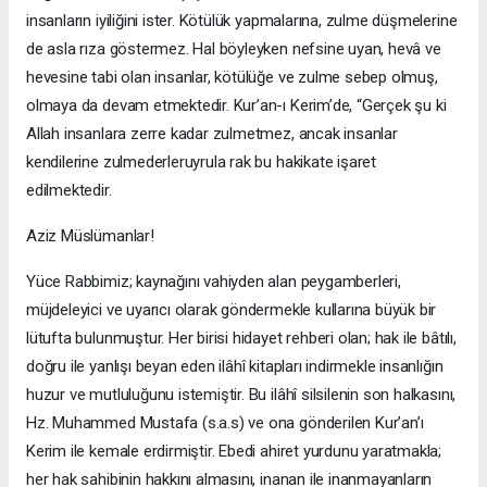
insanların iyiliğini ister. Kötülük yapmalarına, zulme düşmelerine
de asla rıza göstermez. Hal böyleyken nefsine uyan, hevâ ve
hevesine tabi olan insanlar, kötülüğe ve zulme sebep olmuş,
olmaya da devam etmektedir. Kur’an-ı Kerim’de, “Gerçek şu ki
Allah insanlara zerre kadar zulmetmez, ancak insanlar
kendilerine zulmederleruyrula rak bu hakikate işaret
edilmektedir.
Aziz Müslümanlar!
Yüce Rabbimiz; kaynağını vahiyden alan peygamberleri,
müjdeleyici ve uyarıcı olarak göndermekle kullarına büyük bir
lütufta bulunmuştur. Her birisi hidayet rehberi olan; hak ile bâtılı,
doğru ile yanlışı beyan eden ilâhî kitapları indirmekle insanlığın
huzur ve mutluluğunu istemiştir. Bu ilâhî silsilenin son halkasını,
Hz. Muhammed Mustafa (s.a.s) ve ona gönderilen Kur’an’ı
Kerim ile kemale erdirmiştir. Ebedi ahiret yurdunu yaratmakla;
her hak sahibinin hakkını almasını, inanan ile inanmayanların