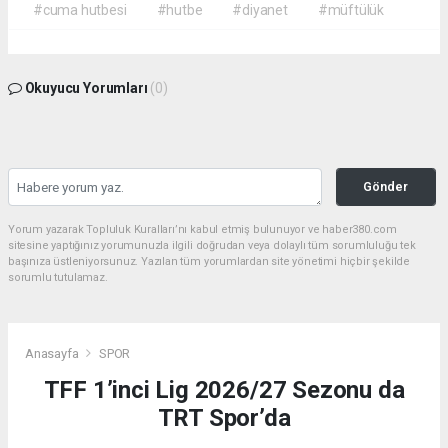
#cuma hutbesi
#hutbe
#diyanet
#müftülük
Okuyucu Yorumları
(0)
Gönder
Yorum yazarak Topluluk Kuralları’nı kabul etmiş bulunuyor ve haber380.com
sitesine yaptığınız yorumunuzla ilgili doğrudan veya dolaylı tüm sorumluluğu tek
başınıza üstleniyorsunuz. Yazılan tüm yorumlardan site yönetimi hiçbir şekilde
sorumlu tutulamaz.
Anasayfa
SPOR
TFF 1’inci Lig 2026/27 Sezonu da
TRT Spor’da