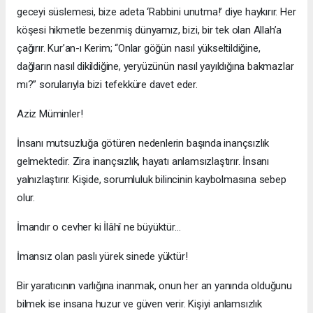
geceyi süslemesi, bize adeta ‘Rabbini unutma!’ diye haykırır. Her
köşesi hikmetle bezenmiş dünyamız, bizi, bir tek olan Allah’a
çağırır. Kur’an-ı Kerim; “Onlar göğün nasıl yükseltildiğine,
dağların nasıl dikildiğine, yeryüzünün nasıl yayıldığına bakmazlar
mı?” sorularıyla bizi tefekküre davet eder.
Aziz Müminler!
İnsanı mutsuzluğa götüren nedenlerin başında inançsızlık
gelmektedir. Zira inançsızlık, hayatı anlamsızlaştırır. İnsanı
yalnızlaştırır. Kişide, sorumluluk bilincinin kaybolmasına sebep
olur.
İmandır o cevher ki İlâhî ne büyüktür…
İmansız olan paslı yürek sinede yüktür!
Bir yaratıcının varlığına inanmak, onun her an yanında olduğunu
bilmek ise insana huzur ve güven verir. Kişiyi anlamsızlık