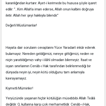
karanlığından kurtarır. Ayet-i kerimede bu hususa şöyle işaret
edilir: “…Kim Allah’a iman ederse, Allah onun kalbini doğruya
iletir. Allah her şeyi hakkıyla bilendir.”
Değerli Müslümanlar!
Hayata dair soruların cevaplarını Yüce Yaradan’ı inkâr ederek
bulamayız. Nereden geldiğimizi, nereye gittiğimizi, neden ve
niçin yaratıldığımızı vahy-i ilâhî olmadan bilemeyiz. İtaat ve
isyan sınırlarının Cenâb-ı Hak tarafından belirlenmediği bir
dünyada neyin iyi, neyin kötü olduğunu tam anlamıyla
kavrayamayız.
Kıymetli Müminler!
Yeryüzünde yaşanan hiçbir kötülüğün müsebbibi Allah Teâlâ
değildir. O, kullarına karşı çok merhametlidir. Cenâb-ı Hak,