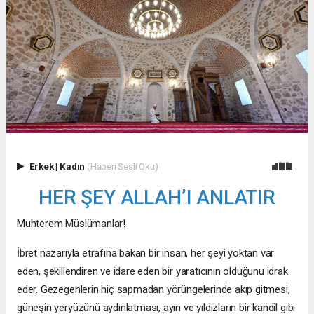
Erkek
|
Kadın
(Haberi Sesli Oku)
HER ŞEY ALLAH’I ANLATIR
Muhterem Müslümanlar!
İbret nazarıyla etrafına bakan bir insan, her şeyi yoktan var
eden, şekillendiren ve idare eden bir yaratıcının olduğunu idrak
eder. Gezegenlerin hiç sapmadan yörüngelerinde akıp gitmesi,
güneşin yeryüzünü aydınlatması, ayın ve yıldızların bir kandil gibi