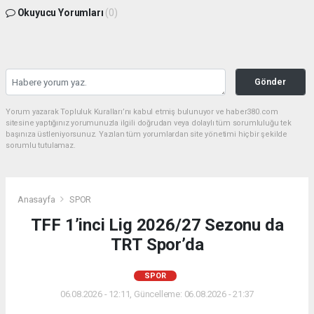
Okuyucu Yorumları
(0)
Gönder
Yorum yazarak Topluluk Kuralları’nı kabul etmiş bulunuyor ve haber380.com
sitesine yaptığınız yorumunuzla ilgili doğrudan veya dolaylı tüm sorumluluğu tek
başınıza üstleniyorsunuz. Yazılan tüm yorumlardan site yönetimi hiçbir şekilde
sorumlu tutulamaz.
Anasayfa
SPOR
TFF 1’inci Lig 2026/27 Sezonu da
TRT Spor’da
SPOR
06.08.2026 - 12:11, Güncelleme: 06.08.2026 - 21:37