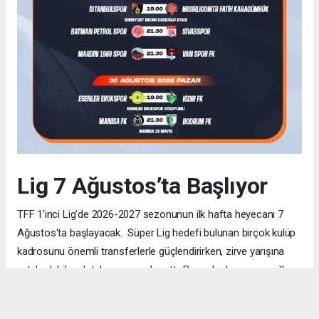
Lig 7 Ağustos’ta Başlıyor
TFF 1'inci Lig'de 2026-2027 sezonunun ilk hafta heyecanı 7
Ağustos'ta başlayacak. Süper Lig hedefi bulunan birçok kulüp
kadrosunu önemli transferlerle güçlendirirken, zirve yarışına
ortak olabilecek takım sayısı da arttı. Bu nedenle sezonun ilk
haftalarından itibaren her puanın büyük önem taşıması
bekleniyor. TRT Spor ve Bein Sports ekranlarında yayınlanacak