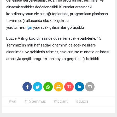
genelinde gerçekleştirilecek anma programları, etkinlikler ve
alınacak tedbirler değerlendirildi. Kurumlar arasındaki
koordinasyonun ele alındığı toplantıda, programların planlanan
takvim doğrultusunda eksiksiz şekilde
yürütülmesi
için
yapılacak çalışmalar görüşüldü.
Düzce Valiliği koordinesinde düzenlenecek etkinliklerle, 15
Temmuz'un milli hafızadaki öneminin gelecek nesillere
aktarılması ve şehitlerin rahmet, gazilerin ise minnetle anılması
amacıyla çeşitli programların hayata geçirileceği belirtildi.
#vali
#15 temmuz
#toplantı
#düzce