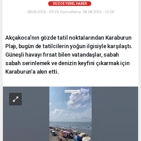
DÜZCE YEREL HABER
08.08.2026 - 09:39, Güncelleme: 08.08.2026 - 10:28
Akçakoca’nın gözde tatil noktalarından Karaburun
Plajı, bugün de tatilcilerin yoğun ilgisiyle karşılaştı.
Güneşli havayı fırsat bilen vatandaşlar, sabah
sabah serinlemek ve denizin keyfini çıkarmak için
Karaburun’a akın etti.