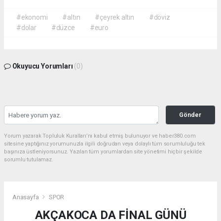
#ekonomi
#altın
#çeyrek altın
#döviz
#dolar
#düzce
#euro
Okuyucu Yorumları
(0)
Gönder
Yorum yazarak Topluluk Kuralları’nı kabul etmiş bulunuyor ve haber380.com
sitesine yaptığınız yorumunuzla ilgili doğrudan veya dolaylı tüm sorumluluğu tek
başınıza üstleniyorsunuz. Yazılan tüm yorumlardan site yönetimi hiçbir şekilde
sorumlu tutulamaz.
Anasayfa
SPOR
AKÇAKOCA DA FİNAL GÜNÜ