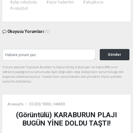
#plaj voleybolu
#spor haberleri
#akçakoca
#voleybol
Okuyucu Yorumları
(0)
Gönder
Yorum yazarak Topluluk Kuralları’nı kabul etmiş bulunuyor ve haber380.com
sitesine yaptığınız yorumunuzla ilgili doğrudan veya dolaylı tüm sorumluluğu tek
başınıza üstleniyorsunuz. Yazılan tüm yorumlardan site yönetimi hiçbir şekilde
sorumlu tutulamaz.
Anasayfa
DÜZCE YEREL HABER
(Görüntülü) KARABURUN PLAJI
BUGÜN YİNE DOLDU TAŞTI!