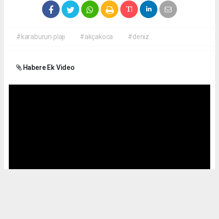
#karaburun plajı
#akçakoca
#deniz
Habere Ek Video