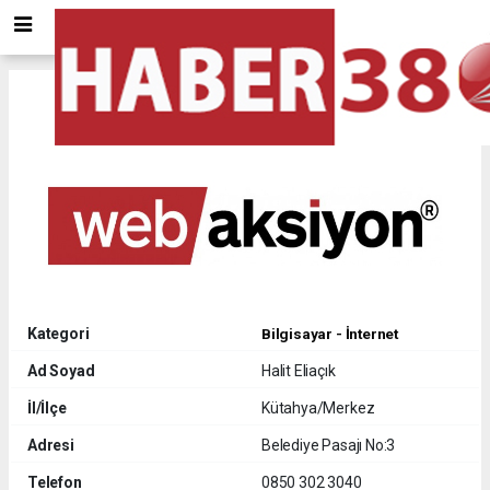
Web Aksiyon
Kategori
Bilgisayar - İnternet
Ad Soyad
Halit Eliaçık
İl/İlçe
Kütahya/Merkez
Adresi
Belediye Pasajı No:3
Telefon
0850 302 3040