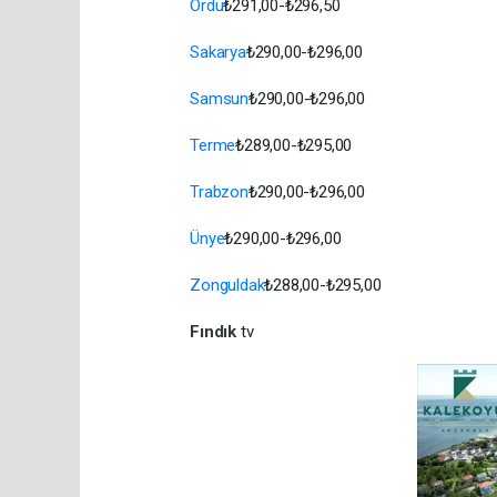
Ordu
₺291,00-₺296,50
Sakarya
₺290,00-₺296,00
Samsun
₺290,00-₺296,00
Terme
₺289,00-₺295,00
Trabzon
₺290,00-₺296,00
Ünye
₺290,00-₺296,00
Zonguldak
₺288,00-₺295,00
Fındık
tv