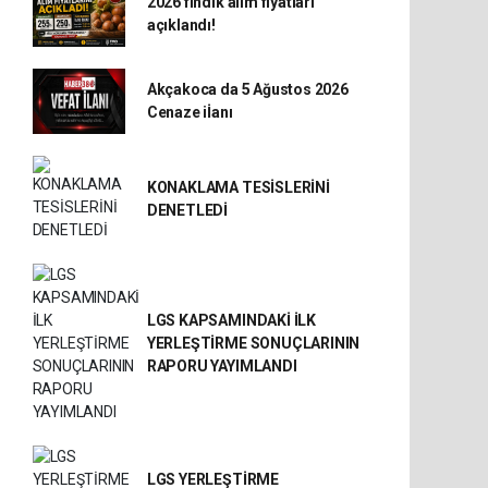
2026 fındık alım fiyatları
açıklandı!
Akçakoca da 5 Ağustos 2026
Cenaze iİanı
KONAKLAMA TESİSLERİNİ
DENETLEDİ
LGS KAPSAMINDAKİ İLK
YERLEŞTİRME SONUÇLARININ
RAPORU YAYIMLANDI
LGS YERLEŞTİRME