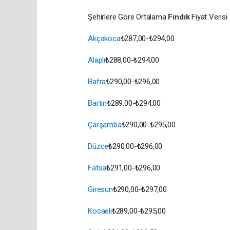
Şehirlere Göre Ortalama
Fındık
Fiyat Verisi
Akçakoca
₺287,00-₺294,00
Alaplı
₺288,00-₺294,00
Bafra
₺290,00-₺296,00
Bartın
₺289,00-₺294,00
Çarşamba
₺290,00-₺295,00
Düzce
₺290,00-₺296,00
Fatsa
₺291,00-₺296,00
Giresun
₺290,00-₺297,00
Kocaeli
₺289,00-₺295,00