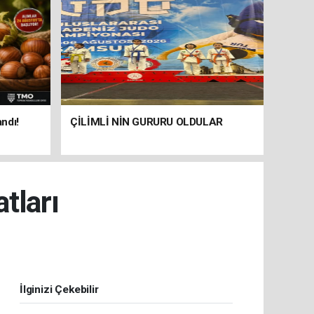
andı!
ÇİLİMLİ NİN GURURU OLDULAR
tları
İlginizi Çekebilir