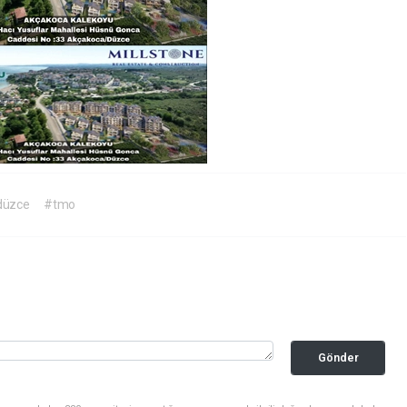
düzce
#tmo
Gönder