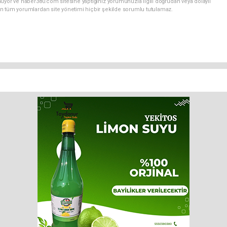
uyor ve haber380.com sitesine yaptığınız yorumunuzla ilgili doğrudan veya dolaylı
n tüm yorumlardan site yönetimi hiçbir şekilde sorumlu tutulamaz.