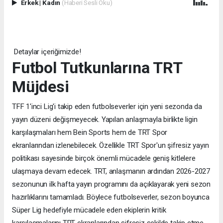
Erkek
|
Kadın
(Haberi Sesli Oku)
Detaylar içeriğimizde!
Futbol Tutkunlarına TRT
Müjdesi
TFF 1'inci Lig'i takip eden futbolseverler için yeni sezonda da
yayın düzeni değişmeyecek. Yapılan anlaşmayla birlikte ligin
karşılaşmaları hem Bein Sports hem de TRT Spor
ekranlarından izlenebilecek. Özellikle TRT Spor'un şifresiz yayın
politikası sayesinde birçok önemli mücadele geniş kitlelere
ulaşmaya devam edecek. TRT, anlaşmanın ardından 2026-2027
sezonunun ilk hafta yayın programını da açıklayarak yeni sezon
hazırlıklarını tamamladı. Böylece futbolseverler, sezon boyunca
Süper Lig hedefiyle mücadele eden ekiplerin kritik
karşılaşmalarını TRT ekranlarından şifresiz şekilde takip etme