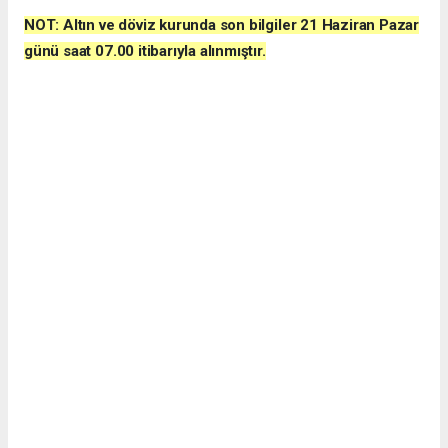
NOT: Altın ve döviz kurunda son bilgiler 21 Haziran Pazar
günü
saat 07.00
itibarıyla alınmıştır.