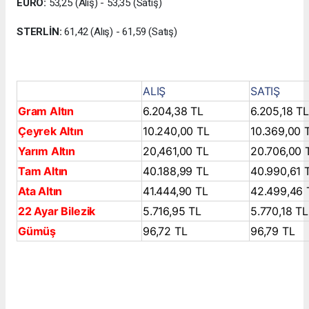
EURO:
53,25 (Alış) - 53,35 (Satış)
STERLİN:
61,42 (Alış) - 61,59 (Satış)
ALIŞ
SATIŞ
Gram Altın
6.204,38 TL
6.205,18 TL
Çeyrek Altın
10.240,00 TL
10.369,00 
Yarım Altın
20,461,00 TL
20.706,00 
Tam Altın
40.188,99 TL
40.990,61 
Ata Altın
41.444,90 TL
42.499,46 
22 Ayar Bilezik
5.716,95 TL
5.770,18 TL
Gümüş
96,72 TL
96,79 TL