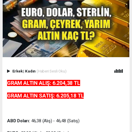
Erkek
|
Kadın
(Haberi Sesli Oku)
GRAM ALTIN ALIŞ: 6.204,38
TL
GRAM ALTIN SATIŞ:
6.205,18
TL
ABD Doları:
46,38 (Alış) - 46,48 (Satış)