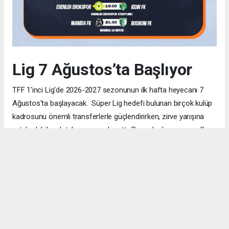
Lig 7 Ağustos’ta Başlıyor
TFF 1'inci Lig'de 2026-2027 sezonunun ilk hafta heyecanı 7
Ağustos'ta başlayacak. Süper Lig hedefi bulunan birçok kulüp
kadrosunu önemli transferlerle güçlendirirken, zirve yarışına
ortak olabilecek takım sayısı da arttı. Bu nedenle sezonun ilk
haftalarından itibaren her puanın büyük önem taşıması
bekleniyor. TRT Spor ve Bein Sports ekranlarında yayınlanacak
mücadeleler, futbolseverlere yine oldukça tempolu ve
çekişmeli bir sezon sunuyor.