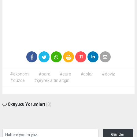
#ekonomi
#para
#euro
#dolar
#döviz
#düzce
#çeyrek altın altgın
Okuyucu Yorumları
(0)
Gönder