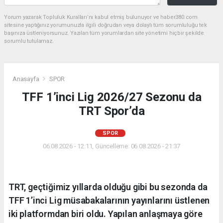
Yorum yazarak Topluluk Kuralları’nı kabul etmiş bulunuyor ve haber380.com
sitesine yaptığınız yorumunuzla ilgili doğrudan veya dolaylı tüm sorumluluğu tek
başınıza üstleniyorsunuz. Yazılan tüm yorumlardan site yönetimi hiçbir şekilde
sorumlu tutulamaz.
Anasayfa
SPOR
TFF 1’inci Lig 2026/27 Sezonu da
TRT Spor’da
SPOR
06.08.2026 - 12:11, Güncelleme: 06.08.2026 - 21:37
TRT, geçtiğimiz yıllarda olduğu gibi bu sezonda da
TFF 1’inci Lig müsabakalarının yayınlarını üstlenen
iki platformdan biri oldu. Yapılan anlaşmaya göre